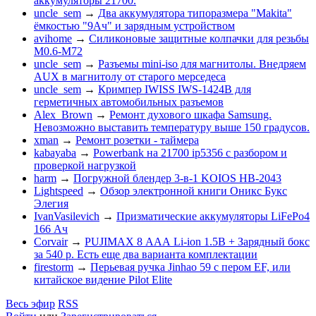
аккумуляторы 21700.
uncle_sem
→
Два аккумулятора типоразмера "Makita"
ёмкостью "9Ач" и зарядным устройством
avihome
→
Силиконовые защитные колпачки для резьбы
M0.6-M72
uncle_sem
→
Разъемы mini-iso для магнитолы. Внедряем
AUX в магнитолу от старого мерседеса
uncle_sem
→
Кримпер IWISS IWS-1424B для
герметичных автомобильных разъемов
Alex_Brown
→
Ремонт духового шкафа Samsung.
Невозможно выставить температуру выше 150 градусов.
xman
→
Ремонт розетки - таймера
kabayaba
→
Powerbank на 21700 ip5356 c разбором и
проверкой нагрузкой
harm
→
Погружной блендер 3-в-1 KOIOS HB-2043
Lightspeed
→
Обзор электронной книги Оникс Букс
Элегия
IvanVasilevich
→
Призматические аккумуляторы LiFePo4
166 Ач
Corvair
→
PUJIMAX 8 ААА Li-ion 1.5В + Зарядный бокс
за 540 р. Есть еще два варианта комплектации
firestorm
→
Перьевая ручка Jinhao 59 с пером EF, или
китайское видение Pilot Elite
Весь эфир
RSS