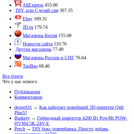
AliExpress
455.06
DIY, или Сделай сам
307.35
Ebay
189.31
JD.ru
179.74
Магазины Китая
155.08
Новости сайта
110.76
Другие магазины
77.49
Магазины России и СНГ
76.64
TaoBao
68.46
Все блоги
Что у нас нового
Публикации
Комментарии
dessert31
→
Как работает новейший 3D-принтер Qidi
Plus5?
Baskery
→
Гибридный инвертор 4200 Вт PowMr POW-
HVM4.5K-24V-E
Perch
→
DIY бокс повербанка. Просто добавь