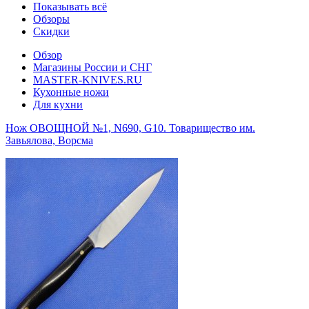
Показывать всё
Обзоры
Скидки
Обзор
Магазины России и СНГ
MASTER-KNIVES.RU
Кухонные ножи
Для кухни
Нож ОВОЩНОЙ №1, N690, G10. Товарищество им.
Завьялова, Ворсма