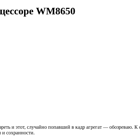
оцессоре WM8650
еть и этот, случайно попавший в кадр агрегат — обозреваю. К с
и и сохранности.