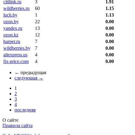
citilink.ru
3
1.91
wildberries.ru
60
1.15
luch.by
1
1.13
ozon.by
22
0.00
yandex.ru
13
0.00
ozon.kz
12
0.00
harper.ru
7
0.00
wildberries.by
7
0.00
aliexpress.us
4
0.00
fix-price.com
4
0.00
←
предыдущая
следующая
→
1
2
3
4
последняя
О сайте
Правила сайта