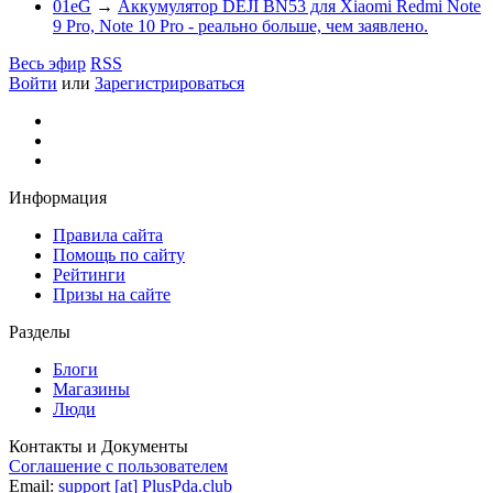
01eG
→
Аккумулятор DEJI BN53 для Xiaomi Redmi Note
9 Pro, Note 10 Pro - реально больше, чем заявлено.
Весь эфир
RSS
Войти
или
Зарегистрироваться
Информация
Правила сайта
Помощь по сайту
Рейтинги
Призы на сайте
Разделы
Блоги
Магазины
Люди
Контакты и Документы
Соглашение с пользователем
Email:
support [at] PlusPda.club