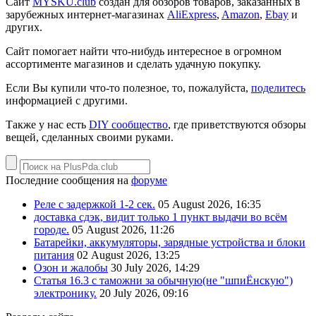
Сайт
MYSKU.club
cоздан для обзоров товаров, заказанных в
зарубежных интернет-магазинах
AliExpress
,
Amazon
,
Ebay
и
других.
Сайт помогает найти что-нибудь интересное в огромном
ассортименте магазинов и сделать удачную покупку.
Если Вы купили что-то полезное, то, пожалуйста,
поделитесь
информацией с другими.
Также у нас есть
DIY сообщество
, где приветствуются обзоры
вещей, сделанных своими руками.
Последние сообщения на
форуме
Реле с задержкой 1-2 сек.
05 August 2026, 16:35
доставка сдэк, видит только 1 пункт выдачи во всём
городе.
05 August 2026, 11:26
Батарейки, аккумуляторы, зарядные устройства и блоки
питания
02 August 2026, 13:25
Озон и жалобы
30 July 2026, 14:29
Статья 16.3 с таможни за обычную(не "шпиЁнскую")
электронику.
20 July 2026, 09:16