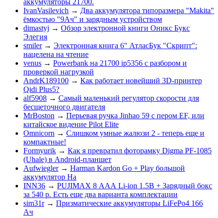
аккумуляторы 21700.
IvanVasilevich
→
Два аккумулятора типоразмера "Makita"
ёмкостью "9Ач" и зарядным устройством
dimastyj
→
Обзор электронной книги Оникс Букс
Элегия
smiler
→
Электронная книга 6" АтласБук "Скрипт":
нацелена на чтение
venus
→
Powerbank на 21700 ip5356 c разбором и
проверкой нагрузкой
AndrK189100
→
Как работает новейший 3D-принтер
Qidi Plus5?
alf5908
→
Самый маленький регулятор скорости для
бесщеточного двигателя
MrBoston
→
Перьевая ручка Jinhao 59 с пером EF, или
китайское видение Pilot Elite
Omnicorn
→
Слишком умные жалюзи 2 - теперь еще и
компактные!
Formyurik
→
Как я превратил фоторамку Digma PF-1085
(Uhale) в Android-планшет
Aufwiegler
→
Harman Kardon Go + Play большой
аккумулятор На
INN36
→
PUJIMAX 8 ААА Li-ion 1.5В + Зарядный бокс
за 540 р. Есть еще два варианта комплектации
sim31r
→
Призматические аккумуляторы LiFePo4 166
Ач