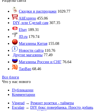
Разделы сайта
Скидки и распродажи
1029.77
AliExpress
455.06
DIY, или Сделай сам
307.35
Ebay
189.31
JD.ru
179.74
Магазины Китая
155.08
Новости сайта
110.76
Другие магазины
77.49
Магазины России и СНГ
76.64
TaoBao
68.46
Все блоги
Что у нас нового
Публикации
Комментарии
Vingrad
→
Ремонт розетки - таймера
Esculap
→
DIY бокс повербанка. Просто добавь