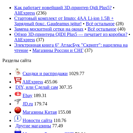
Как работает новейший 3D-принтер Qidi Plus5?
•
AliExpress
(
236
)
Стартовый комплект от Imuto: 4АА Li-ion 1.5В +
Зарядный бокс. Gaudeamus igitur!
•
Всё остальное
(
28
)
Замена москитной сетки на окнах
•
Всё остальное
(
40
)
Обзор 3D-принтера QIDI Plus5 — печатает из коробки?
•
AliExpress
(
37
)
Электронная книга 6" АтласБук "Скрипт": нацелена на
чтение
•
Магазины России и СНГ
(
37
)
Разделы сайта
Скидки и распродажи
1029.77
AliExpress
455.06
DIY, или Сделай сам
307.35
Ebay
189.31
JD.ru
179.74
Магазины Китая
155.08
Новости сайта
110.76
Другие магазины
77.49