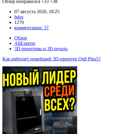
Обзор понравился
+33
+38
07 августа 2026, 18:25
bdos
1270
комментарии:
37
Обзор
AliExpress
3D принтеры и 3D печать
Как работает новейший 3D-принтер Qidi Plus5?