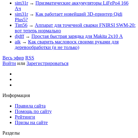
sim31r
→
Призматические аккумуляторы LiFePo4 166
Ач
sim31r
→
Как работает новейший 3D-принтер Qidi
Plus5?
Tim56
→
Аппарат для точечной сварки FNIRSI SWM-20:
вот теперь нормально
djdff
→
Простая быстрая зарядка для Makita 2х10 А
aik
→
Как сварить масловоск своими руками для
деревообработки (и не только)
Весь эфир
RSS
Войти
или
Зарегистрироваться
Информация
Правила сайта
Помощь по сайту
Рейтинги
Призы на сайте
Разделы