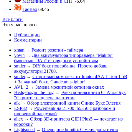
Магазины России и СНГ
76.64
TaoBao
68.46
Все блоги
Что у нас нового
Публикации
Комментарии
xman
→
Ремонт розетки - таймера
vovi4
→
Два аккумулятора типоразмера "Makita"
ёмкостью "9Ач" и зарядным устройством
smiler
→
DIY бокс повербанка. Просто добавь
аккумуляторы 21700.
smiler
→
Стартовый комплект от Imuto: 4АА Li-ion 1.5В
+ Зарядный бокс. Gaudeamus igitur!
AVL_2
→
Замена москитной сетки на окнах
Hedgehogin_the_fog
→
Электронная книга 6" АтласБук
"Скрипт": нацелена на чтение
aik
→
Обзор электронной книги Оникс Букс Элегия
ESP32
→
Powerbank на 21700 ip5356 c разбором и
проверкой нагрузкой
aliex
→
Обзор 3D-принтера QIDI Plus5 — печатает из
коробки?
Lightspeed
→
Очередное humtto. С меня достаточно