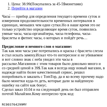
Цена: 38.99(Покупались за 45-5$монетами)
Перейти в магазин
Часы́ — прибор для определения текущего времени суток и
измерения продолжительности временных интервалов в
единицах, меньших чем одни сутки.Но в наше время это не
только устройство определяющее время суток, появились
умные часы, часы-органайзеры, часы-телефоны, часы-
браслеты и фитнес часы, о которых и пойдёт речь…
Предисловие и немного слов о магазине:
Так как мои часы уже потрепались и краска с браслета слезла
я стал искать замену.Искал что-то интересное и не убиваемое
и вот словно знак с неба увидел эти часы в
рассылке.Магазинов с этим товаров было довольно много и
со средней ценой в 39$.Так как я всегда ищу новый магазин, в
надежде найти более качественный сервис, решил
попробовать и заказать с TomTop, да и ко всему прочему надо
было монетки куда-то деть, которые дали за найденную
ошибку на сайте как бонус.
Сделал заказ 10.04 и на следующий день он был отправлен
почтой Малайзии.Кому интересно трэк код: