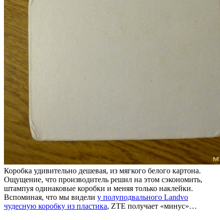
Коробка удивительно дешевая, из мягкого белого картона.
Ощущение, что производитель решил на этом сэкономить,
штампуя одинаковые коробки и меняя только наклейки.
Вспоминая, что мы видели
у полуподвального Landvo
чудесную коробку из пластика
, ZTE получает «минус»…