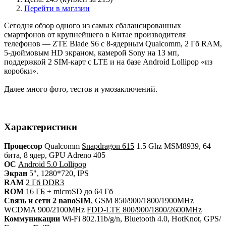
Перейти в магазин
Сегодня обзор одного из самых сбалансированных
смартфонов от крупнейшего в Китае производителя
телефонов — ZTE Blade S6 с 8-ядерным Qualcomm, 2 Гб RAM,
5-дюймовым HD экраном, камерой Sony на 13 мп,
поддержкой 2 SIM-карт с LTE и на базе Android Lollipop «из
коробки».
Далее много фото, тестов и умозаключений.
Характеристики
Процессор
Qualcomm
Snapdragon 615
1.5 Ghz MSM8939, 64
бита, 8 ядер, GPU Adreno 405
ОС
Android 5.0 Lollipop
Экран
5", 1280*720, IPS
RAM
2 Гб DDR3
ROM
16 ГБ
+ microSD до 64 Гб
Связь и сети
2 nanoSIM
, GSM 850/900/1800/1900MHz
WCDMA 900/2100MHz
FDD-LTE 800/900/1800/2600MHz
Коммуникации
Wi-Fi 802.11b/g/n, Bluetooth 4.0, HotKnot, GPS/