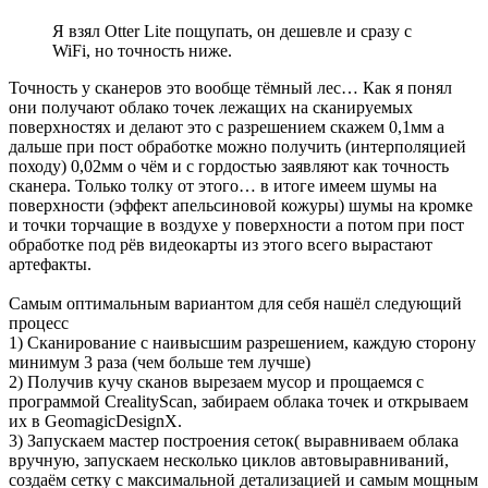
Я взял Otter Lite пощупать, он дешевле и сразу с
WiFi, но точность ниже.
Точность у сканеров это вообще тёмный лес… Как я понял
они получают облако точек лежащих на сканируемых
поверхностях и делают это с разрешением скажем 0,1мм а
дальше при пост обработке можно получить (интерполяцией
походу) 0,02мм о чём и с гордостью заявляют как точность
сканера. Только толку от этого… в итоге имеем шумы на
поверхности (эффект апельсиновой кожуры) шумы на кромке
и точки торчащие в воздухе у поверхности а потом при пост
обработке под рёв видеокарты из этого всего вырастают
артефакты.
Самым оптимальным вариантом для себя нашёл следующий
процесс
1) Сканирование с наивысшим разрешением, каждую сторону
минимум 3 раза (чем больше тем лучше)
2) Получив кучу сканов вырезаем мусор и прощаемся с
программой CrealityScan, забираем облака точек и открываем
их в GeomagicDesignX.
3) Запускаем мастер построения сеток( выравниваем облака
вручную, запускаем несколько циклов автовыравниваний,
создаём сетку с максимальной детализацией и самым мощным