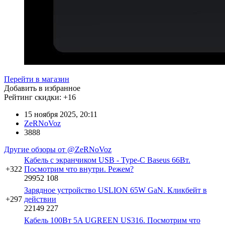
Перейти в магазин
Добавить в избранное
Рейтинг скидки:
+16
15 ноября 2025, 20:11
ZeRNoVoz
3888
Другие обзоры от @ZeRNoVoz
Кабель с экранчиком USB - Type-C Baseus 66Вт.
+322
Посмотрим что внутри. Режем?
29952
108
Зарядное устройство USLION 65W GaN. Кликбейт в
+297
действии
22149
227
Кабель 100Вт 5A UGREEN US316. Посмотрим что