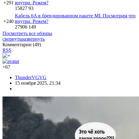
+291
внутри. Режем?
15827
93
Кабель 6A в брендированном пакете MI. Посмотрим что
+240
внутри. Режем?
27906
149
Посмотреть все обзоры
свернуть
развернуть
Комментарии (
49
)
RSS
+67
ThunderVGVG
15 ноября 2025, 21:34