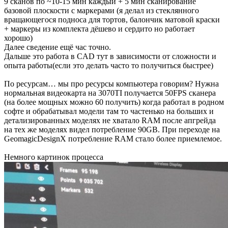
9 сканов по ~10-15 мин каждый + 5 мин сканирование
базовой плоскости с маркерами (я делал из стеклянного
вращающегося подноса для тортов, балончик матовой краски
+ маркеры из комплекта дёшево и сердито но работает
хорошо)
Далее сведение ещё час точно.
Дальше это работа в CAD тут в зависимости от сложности и
опыта работы(если это делать часто то получиться быстрее)
По ресурсам… мы про ресурсы компьютера говорим? Нужна
нормальная видеокарта на 3070TI получается 50FPS сканера
(на более мощных можно 60 получить) когда работал в родном
софте и обрабатывал модели там то частенько на больших и
детализированных моделях не хватало RAM после апгрейда
на тех же моделях видел потребление 90GB. При переходе на
GeomagicDesignX потребление RAM стало более приемлемое.
Немного картинок процесса