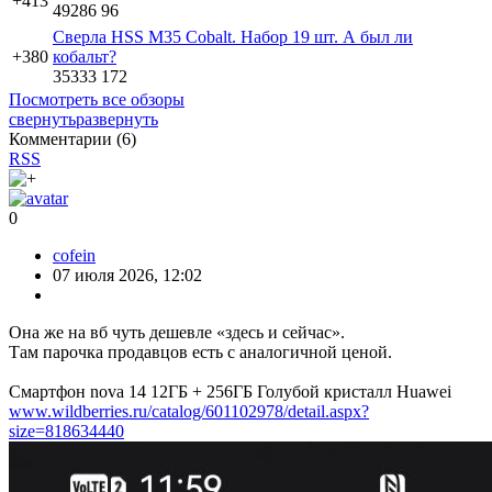
+413
49286
96
Сверла HSS M35 Cobalt. Набор 19 шт. А был ли
+380
кобальт?
35333
172
Посмотреть все обзоры
свернуть
развернуть
Комментарии (
6
)
RSS
0
cofein
07 июля 2026, 12:02
Она же на вб чуть дешевле «здесь и сейчас».
Там парочка продавцов есть с аналогичной ценой.
Смартфон nova 14 12ГБ + 256ГБ Голубой кристалл Huawei
www.wildberries.ru/catalog/601102978/detail.aspx?
size=818634440