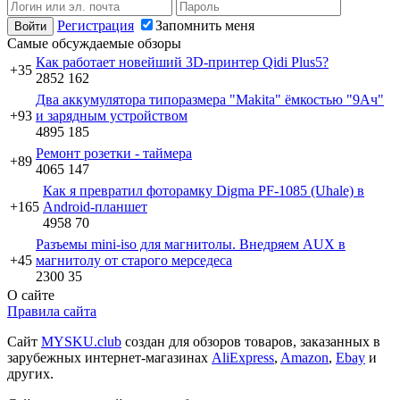
Регистрация
Запомнить меня
Самые обсуждаемые обзоры
Как работает новейший 3D-принтер Qidi Plus5?
+35
2852
162
Два аккумулятора типоразмера "Makita" ёмкостью "9Ач"
+93
и зарядным устройством
4895
185
Ремонт розетки - таймера
+89
4065
147
Как я превратил фоторамку Digma PF-1085 (Uhale) в
+165
Android-планшет
4958
70
Разъемы mini-iso для магнитолы. Внедряем AUX в
+45
магнитолу от старого мерседеса
2300
35
О сайте
Правила сайта
Сайт
MYSKU.club
cоздан для обзоров товаров, заказанных в
зарубежных интернет-магазинах
AliExpress
,
Amazon
,
Ebay
и
других.