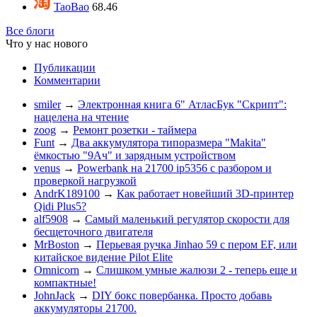
TaoBao
68.46
Все блоги
Что у нас нового
Публикации
Комментарии
smiler
→
Электронная книга 6" АтласБук "Скрипт":
нацелена на чтение
zoog
→
Ремонт розетки - таймера
Funt
→
Два аккумулятора типоразмера "Makita"
ёмкостью "9Ач" и зарядным устройством
venus
→
Powerbank на 21700 ip5356 c разбором и
проверкой нагрузкой
AndrK189100
→
Как работает новейший 3D-принтер
Qidi Plus5?
alf5908
→
Самый маленький регулятор скорости для
бесщеточного двигателя
MrBoston
→
Перьевая ручка Jinhao 59 с пером EF, или
китайское видение Pilot Elite
Omnicorn
→
Слишком умные жалюзи 2 - теперь еще и
компактные!
JohnJack
→
DIY бокс повербанка. Просто добавь
аккумуляторы 21700.