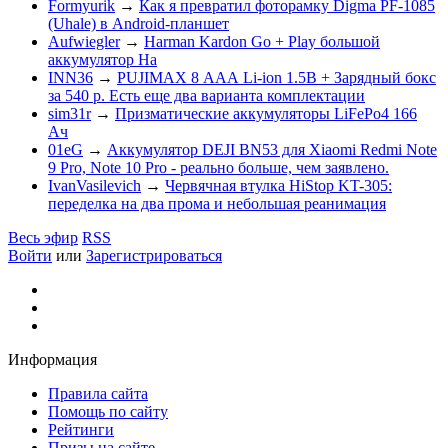
Formyurik
→
Как я превратил фоторамку Digma PF-1085
(Uhale) в Android-планшет
Aufwiegler
→
Harman Kardon Go + Play большой
аккумулятор На
INN36
→
PUJIMAX 8 ААА Li-ion 1.5В + Зарядный бокс
за 540 р. Есть еще два варианта комплектации
sim31r
→
Призматические аккумуляторы LiFePo4 166
Ач
01eG
→
Аккумулятор DEJI BN53 для Xiaomi Redmi Note
9 Pro, Note 10 Pro - реально больше, чем заявлено.
IvanVasilevich
→
Червячная втулка HiStop KT-305:
переделка на два прома и небольшая реанимация
Весь эфир
RSS
Войти
или
Зарегистрироваться
Информация
Правила сайта
Помощь по сайту
Рейтинги
Призы на сайте