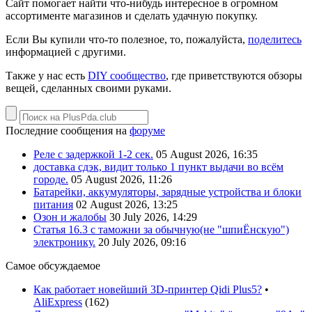
Сайт помогает найти что-нибудь интересное в огромном
ассортименте магазинов и сделать удачную покупку.
Если Вы купили что-то полезное, то, пожалуйста,
поделитесь
информацией с другими.
Также у нас есть
DIY сообщество
, где приветствуются обзоры
вещей, сделанных своими руками.
Последние сообщения на
форуме
Реле с задержкой 1-2 сек.
05 August 2026, 16:35
доставка сдэк, видит только 1 пункт выдачи во всём
городе.
05 August 2026, 11:26
Батарейки, аккумуляторы, зарядные устройства и блоки
питания
02 August 2026, 13:25
Озон и жалобы
30 July 2026, 14:29
Статья 16.3 с таможни за обычную(не "шпиЁнскую")
электронику.
20 July 2026, 09:16
Самое обсуждаемое
Как работает новейший 3D-принтер Qidi Plus5?
•
AliExpress
(
162
)