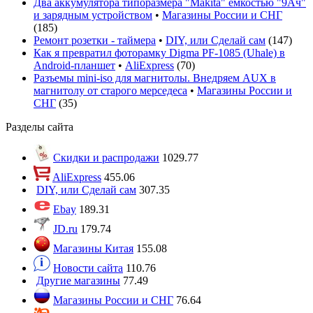
Два аккумулятора типоразмера "Makita" ёмкостью "9Ач"
и зарядным устройством
•
Магазины России и СНГ
(
185
)
Ремонт розетки - таймера
•
DIY, или Сделай сам
(
147
)
Как я превратил фоторамку Digma PF-1085 (Uhale) в
Android-планшет
•
AliExpress
(
70
)
Разъемы mini-iso для магнитолы. Внедряем AUX в
магнитолу от старого мерседеса
•
Магазины России и
СНГ
(
35
)
Разделы сайта
Скидки и распродажи
1029.77
AliExpress
455.06
DIY, или Сделай сам
307.35
Ebay
189.31
JD.ru
179.74
Магазины Китая
155.08
Новости сайта
110.76
Другие магазины
77.49
Магазины России и СНГ
76.64