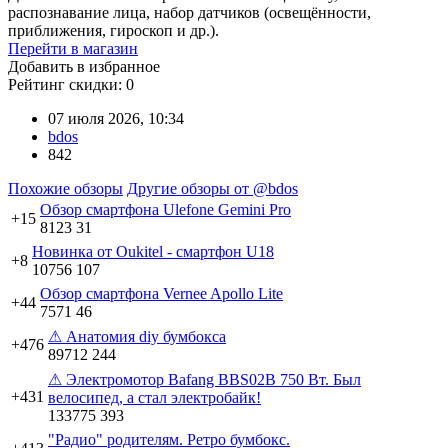
распознавание лица, набор датчиков (освещённости,
приближения, гироскоп и др.).
Перейти в магазин
Добавить в избранное
Рейтинг скидки:
0
07 июля 2026, 10:34
bdos
842
Похожие обзоры
Другие обзоры от @bdos
Обзор смартфона Ulefone Gemini Pro
+15
8123
31
Новинка от Oukitel - смартфон U18
+8
10756
107
Обзор смартфона Vernee Apollo Lite
+44
7571
46
⚠ Анатомия diy бумбокса
+476
89712
244
⚠ Электромотор Bafang BBS02B 750 Вт. Был
+431
велосипед, а стал электробайк!
133775
393
"Радио" родителям. Ретро бумбокс.