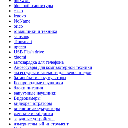
blitzwolf
bluetooth-гарнитуры
casio
lenovo
NoName
orico
rc машинки и техника
samsung
Tronsmart
ugreen
USB Flash drive
xiaomi
автозарядка для телефона
Аксессуары для компьютерной техники
аксессуары и запчасти для велосипедов
батарейки и аккумуляторы
Беспроводные наушники
блоки питания
вакуумные наушники
Видеокамеры
видеорегистраторы
внешние аккумуляторы
жесткие и ssd диски
зарядные устройства
измерительный инструмент