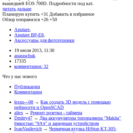
вышедшей EOS 700D. Подробности под кат.
читать дальше
Планирую купить
+31
Добавить в избранное
Обзор понравился
+26
+50
Aputure
,
Aputure BP-E8
,
Аксессуары для фототехники
19 июля 2013, 11:30
aparaschuk
17335
комментарии:
32
Что у нас нового
Публикации
Комментарии
lexus---08
→
Как создать 3D модель с помощью
нейросети и OpenSCAD
aliex
→
Ремонт розетки - таймера
Dmitry47
→
Два аккумулятора типоразмера "Makita"
ёмкостью "9Ач" и зарядным устройством
IvanVasilevich
→
Червячная втулка HiStop KT-305: