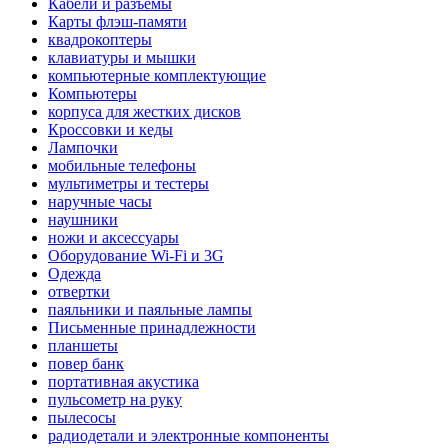
Кабели и разъемы
Карты флэш-памяти
квадрокоптеры
клавиатуры и мышки
компьютерные комплектующие
Компьютеры
корпуса для жестких дисков
Кроссовки и кеды
Лампочки
мобильные телефоны
мультиметры и тестеры
наручные часы
наушники
ножи и аксессуары
Оборудование Wi-Fi и 3G
Одежда
отвертки
паяльники и паяльные лампы
Письменные принадлежности
планшеты
повер банк
портативная акустика
пульсометр на руку
пылесосы
радиодетали и электронные компоненты