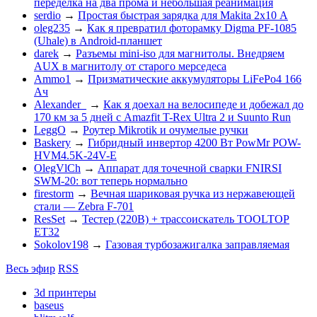
переделка на два прома и небольшая реанимация
serdio
→
Простая быстрая зарядка для Makita 2х10 А
oleg235
→
Как я превратил фоторамку Digma PF-1085
(Uhale) в Android-планшет
darek
→
Разъемы mini-iso для магнитолы. Внедряем
AUX в магнитолу от старого мерседеса
Ammo1
→
Призматические аккумуляторы LiFePo4 166
Ач
Alexander_
→
Как я доехал на велосипеде и добежал до
170 км за 5 дней с Amazfit T-Rex Ultra 2 и Suunto Run
LeggO
→
Роутер Mikrotik и очумелые ручки
Baskery
→
Гибридный инвертор 4200 Вт PowMr POW-
HVM4.5K-24V-E
OlegVlCh
→
Аппарат для точечной сварки FNIRSI
SWM-20: вот теперь нормально
firestorm
→
Вечная шариковая ручка из нержавеющей
стали — Zebra F-701
ResSet
→
Тестер (220В) + трассоискатель TOOLTOP
ET32
Sokolov198
→
Газовая турбозажигалка заправляемая
Весь эфир
RSS
3d принтеры
baseus