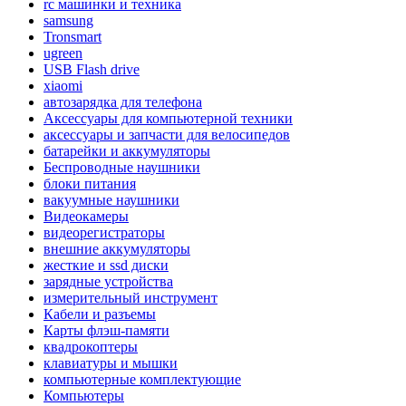
rc машинки и техника
samsung
Tronsmart
ugreen
USB Flash drive
xiaomi
автозарядка для телефона
Аксессуары для компьютерной техники
аксессуары и запчасти для велосипедов
батарейки и аккумуляторы
Беспроводные наушники
блоки питания
вакуумные наушники
Видеокамеры
видеорегистраторы
внешние аккумуляторы
жесткие и ssd диски
зарядные устройства
измерительный инструмент
Кабели и разъемы
Карты флэш-памяти
квадрокоптеры
клавиатуры и мышки
компьютерные комплектующие
Компьютеры