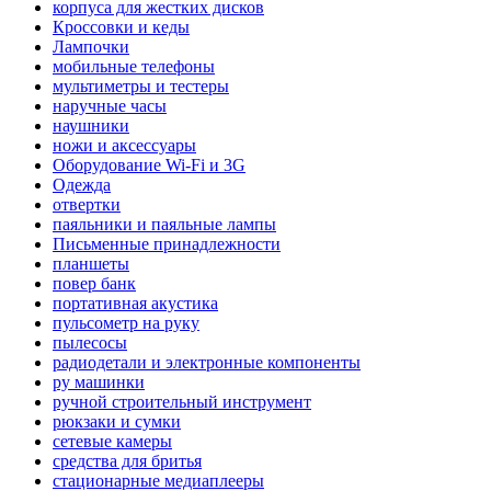
корпуса для жестких дисков
Кроссовки и кеды
Лампочки
мобильные телефоны
мультиметры и тестеры
наручные часы
наушники
ножи и аксессуары
Оборудование Wi-Fi и 3G
Одежда
отвертки
паяльники и паяльные лампы
Письменные принадлежности
планшеты
повер банк
портативная акустика
пульсометр на руку
пылесосы
радиодетали и электронные компоненты
ру машинки
ручной строительный инструмент
рюкзаки и сумки
сетевые камеры
средства для бритья
стационарные медиаплееры