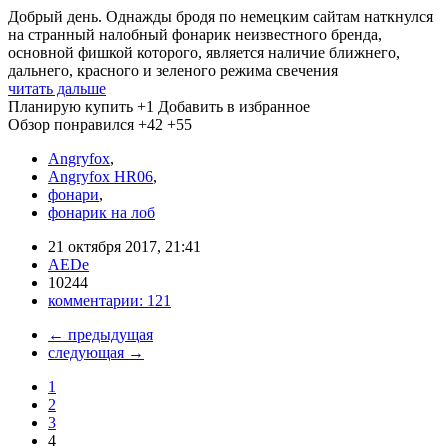
Добрый день. Однажды бродя по немецким сайтам наткнулся
на странный налобный фонарик неизвестного бренда,
основной фишкой которого, является наличие ближнего,
дальнего, красного и зеленого режима свечения
читать дальше
Планирую купить
+1
Добавить в избранное
Обзор понравился
+42
+55
Angryfox
,
Angryfox HR06
,
фонари
,
фонарик на лоб
21 октября 2017, 21:41
AEDe
10244
комментарии:
121
←
предыдущая
следующая
→
1
2
3
4