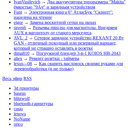
IvanVasilevich
→
Два аккумулятора типоразмера "Makita"
ёмкостью "9Ач" и зарядным устройством
Funt
→
Электронная книга 6" АтласБук "Скрипт":
нацелена на чтение
eigor
→
Замена москитной сетки на окнах
raven6
→
Разъемы mini-iso для магнитолы. Внедряем
AUX в магнитолу от старого мерседеса
AVL_2
→
Сетевое зарядное устройство REXANT 20 Вт
GAN - отличный походный или резервный вариант,
который не страшно оставлять в розетке
dima810
→
Погружной блендер 3-в-1 KOIOS HB-2043
aliex
→
Ремонт розетки - таймера
lexus---08
→
Как сварить масловоск своими руками для
деревообработки (и не только)
Весь эфир
RSS
3d принтеры
baseus
blitzwolf
bluetooth-гарнитуры
casio
lenovo
NoName
orico