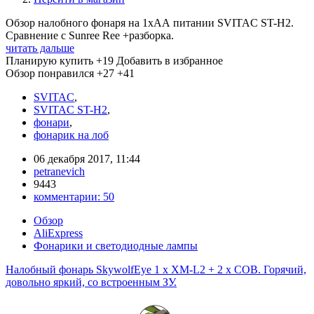
Обзор налобного фонаря на 1хАА питании SVITAC ST-H2.
Сравнение с Sunree Ree +разборка.
читать дальше
Планирую купить
+19
Добавить в избранное
Обзор понравился
+27
+41
SVITAC
,
SVITAC ST-H2
,
фонари
,
фонарик на лоб
06 декабря 2017, 11:44
petranevich
9443
комментарии:
50
Обзор
AliExpress
Фонарики и светодиодные лампы
Налобный фонарь SkywolfEye 1 х XM-L2 + 2 х COB. Горячий,
довольно яркий, со встроенным ЗУ.