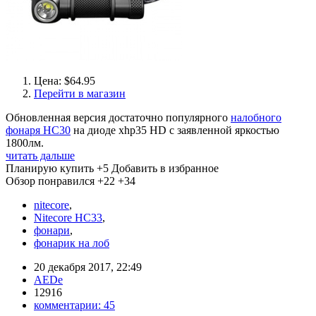
Цена: $64.95
Перейти в магазин
Обновленная версия достаточно популярного
налобного
фонаря HC30
на диоде xhp35 HD с заявленной яркостью
1800лм.
читать дальше
Планирую купить
+5
Добавить в избранное
Обзор понравился
+22
+34
nitecore
,
Nitecore HC33
,
фонари
,
фонарик на лоб
20 декабря 2017, 22:49
AEDe
12916
комментарии:
45