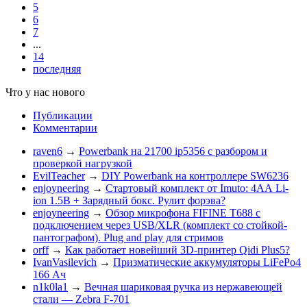
5
6
7
...
14
последняя
Что у нас нового
Публикации
Комментарии
raven6
→
Powerbank на 21700 ip5356 c разбором и
проверкой нагрузкой
EvilTeacher
→
DIY Powerbank на контроллере SW6236
enjoyneering
→
Стартовый комплект от Imuto: 4АА Li-
ion 1.5В + Зарядный бокс. Рулит форэва?
enjoyneering
→
Обзор микрофона FIFINE T688 с
подключением через USB/XLR (комплект со стойкой-
пантографом). Plug and play для стримов
orff
→
Как работает новейший 3D-принтер Qidi Plus5?
IvanVasilevich
→
Призматические аккумуляторы LiFePo4
166 Ач
n1k0la1
→
Вечная шариковая ручка из нержавеющей
стали — Zebra F-701