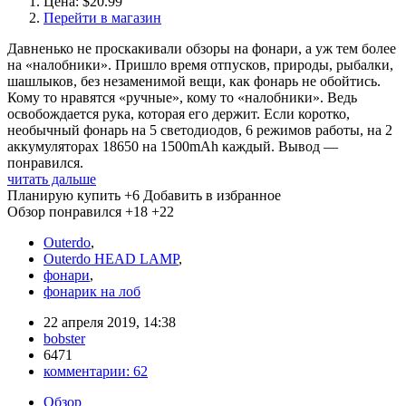
Цена: $20.99
Перейти в магазин
Давненько не проскакивали обзоры на фонари, а уж тем более
на «налобники». Пришло время отпусков, природы, рыбалки,
шашлыков, без незаменимой вещи, как фонарь не обойтись.
Кому то нравятся «ручные», кому то «налобники». Ведь
освобождается рука, которая его держит. Если коротко,
необычный фонарь на 5 светодиодов, 6 режимов работы, на 2
аккумуляторах 18650 на 1500mAh каждый. Вывод —
понравился.
читать дальше
Планирую купить
+6
Добавить в избранное
Обзор понравился
+18
+22
Outerdo
,
Outerdo HEAD LAMP
,
фонари
,
фонарик на лоб
22 апреля 2019, 14:38
bobster
6471
комментарии:
62
Обзор