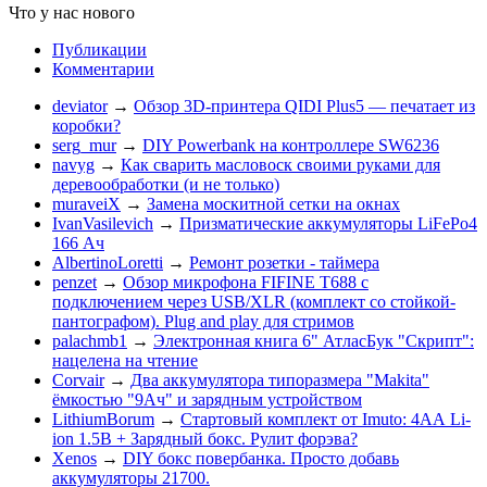
Что у нас нового
Публикации
Комментарии
deviator
→
Обзор 3D-принтера QIDI Plus5 — печатает из
коробки?
serg_mur
→
DIY Powerbank на контроллере SW6236
navyg
→
Как сварить масловоск своими руками для
деревообработки (и не только)
muraveiX
→
Замена москитной сетки на окнах
IvanVasilevich
→
Призматические аккумуляторы LiFePo4
166 Ач
AlbertinoLoretti
→
Ремонт розетки - таймера
penzet
→
Обзор микрофона FIFINE T688 с
подключением через USB/XLR (комплект со стойкой-
пантографом). Plug and play для стримов
palachmb1
→
Электронная книга 6" АтласБук "Скрипт":
нацелена на чтение
Corvair
→
Два аккумулятора типоразмера "Makita"
ёмкостью "9Ач" и зарядным устройством
LithiumBorum
→
Стартовый комплект от Imuto: 4АА Li-
ion 1.5В + Зарядный бокс. Рулит форэва?
Xenos
→
DIY бокс повербанка. Просто добавь
аккумуляторы 21700.