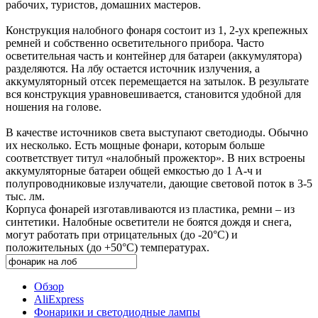
рабочих, туристов, домашних мастеров.
Конструкция налобного фонаря состоит из 1, 2-ух крепежных
ремней и собственно осветительного прибора. Часто
осветительная часть и контейнер для батареи (аккумулятора)
разделяются. На лбу остается источник излучения, а
аккумуляторный отсек перемещается на затылок. В результате
вся конструкция уравновешивается, становится удобной для
ношения на голове.
В качестве источников света выступают светодиоды. Обычно
их несколько. Есть мощные фонари, которым больше
соответствует титул «налобный прожектор». В них встроены
аккумуляторные батареи общей емкостью до 1 А-ч и
полупроводниковые излучатели, дающие световой поток в 3-5
тыс. лм.
Корпуса фонарей изготавливаются из пластика, ремни – из
синтетики. Налобные осветители не боятся дождя и снега,
могут работать при отрицательных (до -20°C) и
положительных (до +50°C) температурах.
Обзор
AliExpress
Фонарики и светодиодные лампы