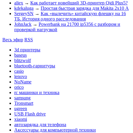
aliex
→
Как работает новейший 3D-принтер Qidi Plus5?
kdekaluga
→
Простая быстрая зарядка для Makita 2х10 А
SergeySN
→
Как «вылечить» китайскую флешку на 16
ТБ. История одного расследования
JohnJack
→
Powerbank на 21700 ip5356 c разбором и
проверкой нагрузкой
Весь эфир
RSS
3d принтеры
baseus
blitzwolf
bluetooth-гарнитуры
casio
lenovo
NoName
orico
rc машинки и техника
samsung
Tronsmart
ugreen
USB Flash drive
xiaomi
автозарядка для телефона
Аксессуары для компьютерной техники