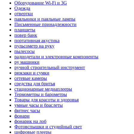
Оборудование Wi-Fi и 3G
Одежда
отвертки
паяльники и паяльные лампы
Письменные принадлежности
планшеты
повер банк
портативная акустика
пульсометр на руку
пылесосы
радиодетали и электронные компоненты
ру машинки
ручной строительный инструмент
рюкзаки и сумки
сетевые камеры
средства для бритья
стационарные медиаплееры
Термометры и барометры
Товары для красоты и здоровья
умные часы и браслеты
фитнес часы
фонари
фонарик на лоб
Фотовспышки и студийный свет
цифровые плееры