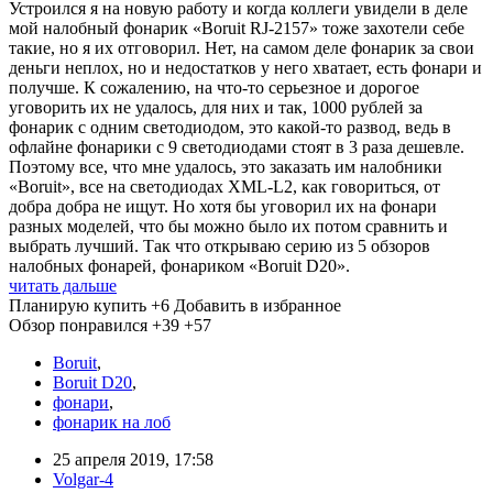
Устроился я на новую работу и когда коллеги увидели в деле
мой налобный фонарик «Boruit RJ-2157» тоже захотели себе
такие, но я их отговорил. Нет, на самом деле фонарик за свои
деньги неплох, но и недостатков у него хватает, есть фонари и
получше. К сожалению, на что-то серьезное и дорогое
уговорить их не удалось, для них и так, 1000 рублей за
фонарик с одним светодиодом, это какой-то развод, ведь в
офлайне фонарики с 9 светодиодами стоят в 3 раза дешевле.
Поэтому все, что мне удалось, это заказать им налобники
«Boruit», все на светодиодах XML-L2, как говориться, от
добра добра не ищут. Но хотя бы уговорил их на фонари
разных моделей, что бы можно было их потом сравнить и
выбрать лучший. Так что открываю серию из 5 обзоров
налобных фонарей, фонариком «Boruit D20».
читать дальше
Планирую купить
+6
Добавить в избранное
Обзор понравился
+39
+57
Boruit
,
Boruit D20
,
фонари
,
фонарик на лоб
25 апреля 2019, 17:58
Volgar-4