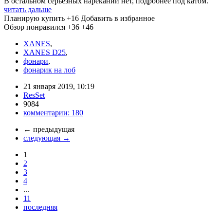
В остальном серьезных нареканий нет, подробнее под катом.
читать дальше
Планирую купить
+16
Добавить в избранное
Обзор понравился
+36
+46
XANES
,
XANES D25
,
фонари
,
фонарик на лоб
21 января 2019, 10:19
ResSet
9084
комментарии:
180
←
предыдущая
следующая
→
1
2
3
4
...
11
последняя