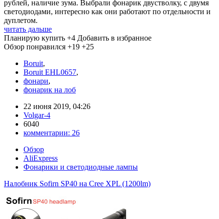
рублей, наличие зума. Выбрали фонарик двустволку, с двумя
светодиодами, интересно как они работают по отдельности и
дуплетом.
читать дальше
Планирую купить
+4
Добавить в избранное
Обзор понравился
+19
+25
Boruit
,
Boruit EHL0657
,
фонари
,
фонарик на лоб
22 июня 2019, 04:26
Volgar-4
6040
комментарии:
26
Обзор
AliExpress
Фонарики и светодиодные лампы
Налобник Sofirn SP40 на Cree XPL (1200lm)