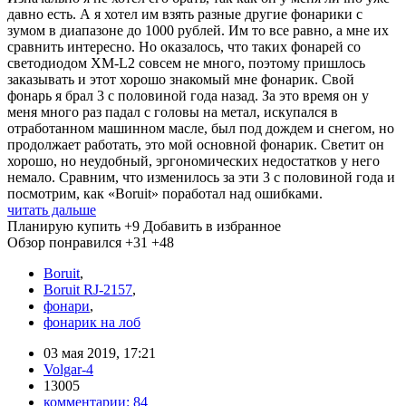
давно есть. А я хотел им взять разные другие фонарики с
зумом в диапазоне до 1000 рублей. Им то все равно, а мне их
сравнить интересно. Но оказалось, что таких фонарей со
светодиодом XM-L2 совсем не много, поэтому пришлось
заказывать и этот хорошо знакомый мне фонарик. Свой
фонарь я брал 3 с половиной года назад. За это время он у
меня много раз падал с головы на метал, искупался в
отработанном машинном масле, был под дождем и снегом, но
продолжает работать, это мой основной фонарик. Светит он
хорошо, но неудобный, эргономических недостатков у него
немало. Сравним, что изменилось за эти 3 с половиной года и
посмотрим, как «Boruit» поработал над ошибками.
читать дальше
Планирую купить
+9
Добавить в избранное
Обзор понравился
+31
+48
Boruit
,
Boruit RJ-2157
,
фонари
,
фонарик на лоб
03 мая 2019, 17:21
Volgar-4
13005
комментарии:
84