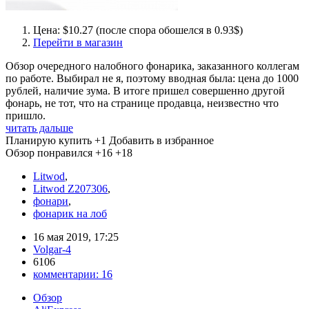
Цена: $10.27 (после спора обошелся в 0.93$)
Перейти в магазин
Обзор очередного налобного фонарика, заказанного коллегам
по работе. Выбирал не я, поэтому вводная была: цена до 1000
рублей, наличие зума. В итоге пришел совершенно другой
фонарь, не тот, что на странице продавца, неизвестно что
пришло.
читать дальше
Планирую купить
+1
Добавить в избранное
Обзор понравился
+16
+18
Litwod
,
Litwod Z207306
,
фонари
,
фонарик на лоб
16 мая 2019, 17:25
Volgar-4
6106
комментарии:
16
Обзор