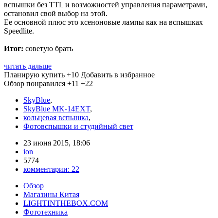
вспышки без TTL и возможностей управления параметрами,
остановил свой выбор на этой.
Ее основной плюс это ксеноновые лампы как на вспышках
Speedlite.
Итог:
советую брать
читать дальше
Планирую купить
+10
Добавить в избранное
Обзор понравился
+11
+22
SkyBlue
,
SkyBlue MK-14EXT
,
кольцевая вспышка
,
Фотовспышки и студийный свет
23 июня 2015, 18:06
ion
5774
комментарии:
22
Обзор
Магазины Китая
LIGHTINTHEBOX.COM
Фототехника