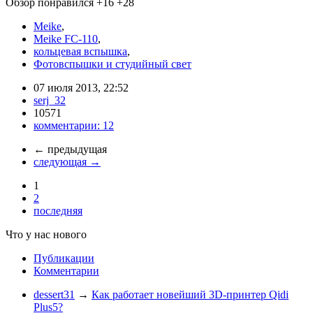
Обзор понравился
+16
+28
Meike
,
Meike FC-110
,
кольцевая вспышка
,
Фотовспышки и студийный свет
07 июля 2013, 22:52
serj_32
10571
комментарии:
12
←
предыдущая
следующая
→
1
2
последняя
Что у нас нового
Публикации
Комментарии
dessert31
→
Как работает новейший 3D-принтер Qidi
Plus5?