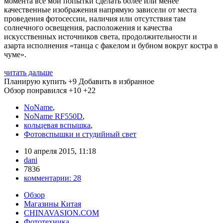
момента все мои попытки сделать более или менее
качественные изображения напрямую зависели от места
проведения фотосессии, наличия или отсутствия там
солнечного освещения, расположения и качества
искусственных источников света, продолжительности и
азарта исполнения «танца с факелом и бубном вокруг костра в
чуме».
читать дальше
Планирую купить
+9
Добавить в избранное
Обзор понравился
+10
+22
NoName
,
NoName RF550D
,
кольцевая вспышка
,
Фотовспышки и студийный свет
10 апреля 2015, 11:18
dani
7836
комментарии:
28
Обзор
Магазины Китая
CHINAVASION.COM
Фототехника