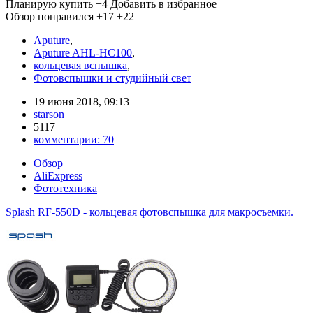
Планирую купить
+4
Добавить в избранное
Обзор понравился
+17
+22
Aputure
,
Aputure AHL-HC100
,
кольцевая вспышка
,
Фотовспышки и студийный свет
19 июня 2018, 09:13
starson
5117
комментарии:
70
Обзор
AliExpress
Фототехника
Splash RF-550D - кольцевая фотовспышка для макросъемки.