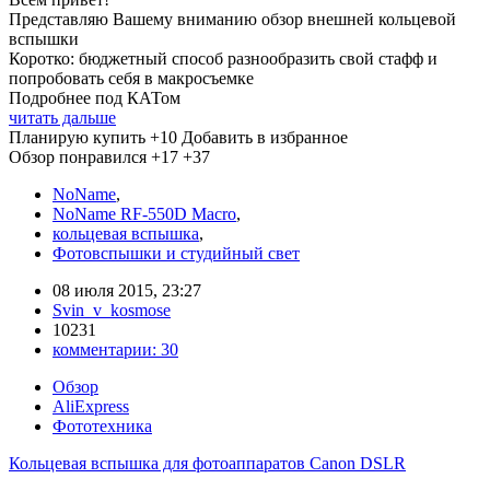
Представляю Вашему вниманию обзор внешней кольцевой
вспышки
Коротко: бюджетный способ разнообразить свой стафф и
попробовать себя в макросъемке
Подробнее под КАТом
читать дальше
Планирую купить
+10
Добавить в избранное
Обзор понравился
+17
+37
NoName
,
NoName RF-550D Macro
,
кольцевая вспышка
,
Фотовспышки и студийный свет
08 июля 2015, 23:27
Svin_v_kosmose
10231
комментарии:
30
Обзор
AliExpress
Фототехника
Кольцевая вспышка для фотоаппаратов Canon DSLR