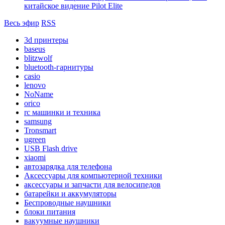
китайское видение Pilot Elite
Весь эфир
RSS
3d принтеры
baseus
blitzwolf
bluetooth-гарнитуры
casio
lenovo
NoName
orico
rc машинки и техника
samsung
Tronsmart
ugreen
USB Flash drive
xiaomi
автозарядка для телефона
Аксессуары для компьютерной техники
аксессуары и запчасти для велосипедов
батарейки и аккумуляторы
Беспроводные наушники
блоки питания
вакуумные наушники