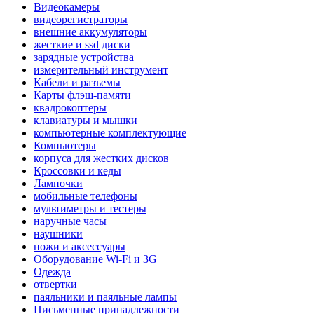
Видеокамеры
видеорегистраторы
внешние аккумуляторы
жесткие и ssd диски
зарядные устройства
измерительный инструмент
Кабели и разъемы
Карты флэш-памяти
квадрокоптеры
клавиатуры и мышки
компьютерные комплектующие
Компьютеры
корпуса для жестких дисков
Кроссовки и кеды
Лампочки
мобильные телефоны
мультиметры и тестеры
наручные часы
наушники
ножи и аксессуары
Оборудование Wi-Fi и 3G
Одежда
отвертки
паяльники и паяльные лампы
Письменные принадлежности