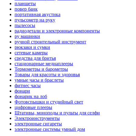
планшеты
повер банк
портативная акустика
пульсометр на руку
пылесосы
радиодетали и электронные компоненты
ру машинки
ручной строительный инструмент
рюкзаки и сумки
сетевые камеры
средства для бритья
стационарные медиаплееры
Термометры и барометры
Товары для красоты и здоровья
умные часы и браслеты
фитнес часы
фонари
фонарик на лоб
Фотовспышки и студийный свет
цифровые плееры
Штативы, моноподы и пульты для селфи
Электроинструменты
электронные сигареты
электронные системы умный дом