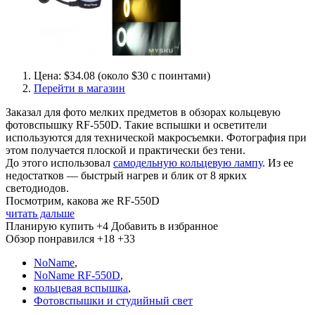
Цена: $34.08 (около $30 с поинтами)
Перейти в магазин
Заказал для фото мелких предметов в обзорах кольцевую
фотовспышку RF-550D. Такие вспышки и осветители
используются для технической макросъемки. Фотография при
этом получается плоской и практически без тени.
До этого использовал
самодельную кольцевую лампу
. Из ее
недостатков — быстрый нагрев и блик от 8 ярких
светодиодов.
Посмотрим, какова же RF-550D
читать дальше
Планирую купить
+4
Добавить в избранное
Обзор понравился
+18
+33
NoName
,
NoName RF-550D
,
кольцевая вспышка
,
Фотовспышки и студийный свет