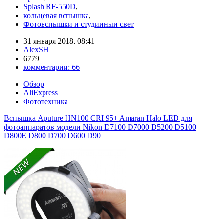
Splash RF-550D
,
кольцевая вспышка
,
Фотовспышки и студийный свет
31 января 2018, 08:41
AlexSH
6779
комментарии:
66
Обзор
AliExpress
Фототехника
Вспышка Aputure HN100 CRI 95+ Amaran Halo LED для
фотоаппаратов модели Nikon D7100 D7000 D5200 D5100
D800E D800 D700 D600 D90