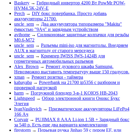
Baskery
→
Гибридный инвертор 4200 Вт PowMr POW-
HVM4.5K-24V-E
Perch
→
DIY бокс повербанка. Просто добавь
аккумуляторы 21700.
uncle_sem
→
Два аккумулятора типоразмера "Makita"
ёмкостью "9Ач" и зарядным устройством
avihome
→
Силиконовые защитные колпачки для резьбы
M0.6-M72
uncle_sem
→
Разъемы mini-iso для магнитолы. Внедряем
AUX в магнитолу от старого мерседеса
uncle_sem
→
Кримпер IWISS IWS-1424B для
герметичных автомобильных разъемов
Alex_Brown
→
Ремонт духового шкафа Samsung.
Невозможно выставить температуру выше 150 градусов.
xman
→
Ремонт розетки - таймера
kabayaba
→
Powerbank на 21700 ip5356 c разбором и
проверкой нагрузкой
harm
→
Погружной блендер 3-в-1 KOIOS HB-2043
Lightspeed
→
Обзор электронной книги Оникс Букс
Элегия
IvanVasilevich
→
Призматические аккумуляторы LiFePo4
166 Ач
Corvair
→
PUJIMAX 8 ААА Li-ion 1.5В + Зарядный бокс
за 540 р. Есть еще два варианта комплектации
firestorm
→
Перьевая ручка Jinhao 59 с пером EF, или