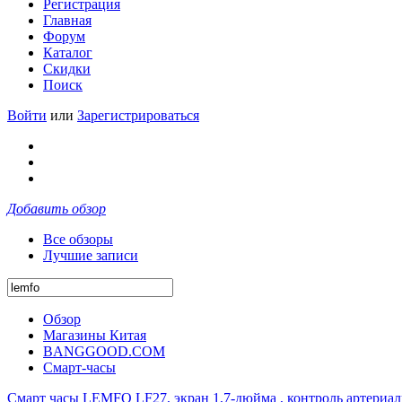
Регистрация
Главная
Форум
Каталог
Скидки
Поиск
Войти
или
Зарегистрироваться
Добавить обзор
Все обзоры
Лучшие записи
Обзор
Магазины Китая
BANGGOOD.COM
Смарт-часы
Смарт часы LEMFO LF27, экран 1,7-дюйма , контроль артериаль