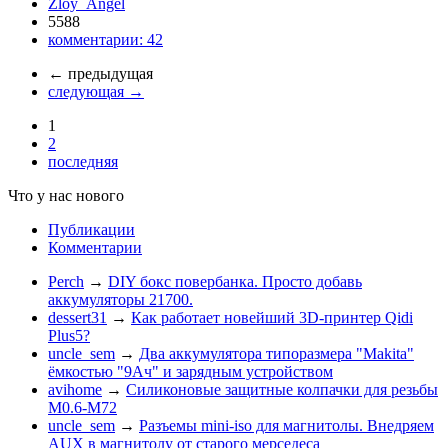
Zloy_Angel
5588
комментарии:
42
←
предыдущая
следующая
→
1
2
последняя
Что у нас нового
Публикации
Комментарии
Perch
→
DIY бокс повербанка. Просто добавь
аккумуляторы 21700.
dessert31
→
Как работает новейший 3D-принтер Qidi
Plus5?
uncle_sem
→
Два аккумулятора типоразмера "Makita"
ёмкостью "9Ач" и зарядным устройством
avihome
→
Силиконовые защитные колпачки для резьбы
M0.6-M72
uncle_sem
→
Разъемы mini-iso для магнитолы. Внедряем
AUX в магнитолу от старого мерседеса