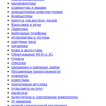
квадрокоптеры
клавиатуры и мышки
компьютерные комплектующие
Компьютеры
корпуса для жестких дисков
Кроссовки и кеды
Лампочки
мобильные телефоны
мультиметры и тестеры
наручные часы
наушники
ножи и аксессуары
Оборудование Wi-Fi и 3G
Одежда
отвертки
паяльники и паяльные лампы
Письменные принадлежности
планшеты
повер банк
портативная акустика
пульсометр на руку
пылесосы
радиодетали и электронные компоненты
ру машинки
ручной строительный инструмент