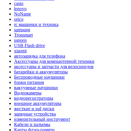
casio
lenovo
NoName
orico
rc машинки и техника
samsung
Tronsmart
ugreen
USB Flash drive
xiaomi
автозарядка для телефона
Аксессуары для компьютерной техники
аксессуары и запчасти для велосипедов
батарейки и аккумуляторы
Беспроводные наушники
блоки питания
вакуумные наушники
Видеокамеры
видеорегистраторы
внешние аккумуляторы
жесткие и ssd диски
зарядные устройства
измерительный инструмент
Кабели и разъемы
Карты флэш-памяти