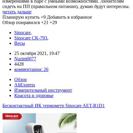
измерениями в паре с умными возможностями. Любителям
сидеть на ПП (правильном питании), думаю будут интересны.
читать дальше
Планирую купить
+9
Добавить в избранное
Обзор понравился
+21
+29
Sinocare
,
Sinocare CK-793
,
Весы
25 октября 2021, 19:47
Nazim0077
4428
комментарии:
26
Обзор
AliExpress
Измерительный инструмент
Красота и здоровье
Бесконтактный ИК термометр Sinocare AET-R1D1