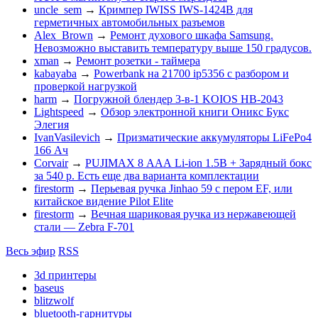
uncle_sem
→
Кримпер IWISS IWS-1424B для
герметичных автомобильных разъемов
Alex_Brown
→
Ремонт духового шкафа Samsung.
Невозможно выставить температуру выше 150 градусов.
xman
→
Ремонт розетки - таймера
kabayaba
→
Powerbank на 21700 ip5356 c разбором и
проверкой нагрузкой
harm
→
Погружной блендер 3-в-1 KOIOS HB-2043
Lightspeed
→
Обзор электронной книги Оникс Букс
Элегия
IvanVasilevich
→
Призматические аккумуляторы LiFePo4
166 Ач
Corvair
→
PUJIMAX 8 ААА Li-ion 1.5В + Зарядный бокс
за 540 р. Есть еще два варианта комплектации
firestorm
→
Перьевая ручка Jinhao 59 с пером EF, или
китайское видение Pilot Elite
firestorm
→
Вечная шариковая ручка из нержавеющей
стали — Zebra F-701
Весь эфир
RSS
3d принтеры
baseus
blitzwolf
bluetooth-гарнитуры