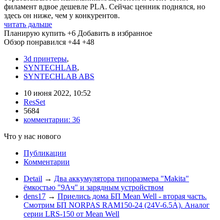
филамент вдвое дешевле PLA. Сейчас ценник поднялся, но
здесь он ниже, чем у конкурентов.
читать дальше
Планирую купить
+6
Добавить в избранное
Обзор понравился
+44
+48
3d принтеры
,
SYNTECHLAB
,
SYNTECHLAB ABS
10 июня 2022, 10:52
ResSet
5684
комментарии:
36
Что у нас нового
Публикации
Комментарии
Detail
→
Два аккумулятора типоразмера "Makita"
ёмкостью "9Ач" и зарядным устройством
dens17
→
Приелись дома БП Mean Well - вторая часть.
Смотрим БП NORPAS RAM150-24 (24V-6.5A). Аналог
серии LRS-150 от Mean Well