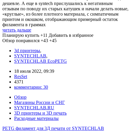
дешевле. А еще в syntech прислушались к негативным
отзывам по поводу их старых катушек и начали делать новые,
«круглые», из более плотного материала, с симпатичным
принтом и окошком, отображающим примерный остаток
филамента в граммах
читать дальше
Планирую купить
+11
Добавить в избранное
Обзор понравился
+43
+45
3d принтеры
,
SYNTECHLAB
,
SYNTECHLAB EcoPETG
18 июля 2022, 09:39
ResSet
4371
комментарии:
30
Обзор
Магазины России и СНГ
SYNTECHLAB.RU
3D принтеры и 3D печать
Расходные материалы
PETG филамент для 3Д печати от SYNTECHLAB