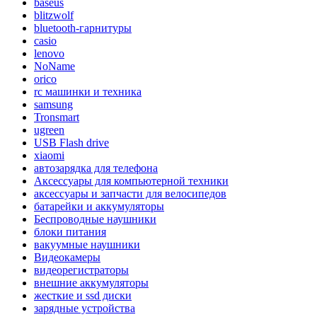
baseus
blitzwolf
bluetooth-гарнитуры
casio
lenovo
NoName
orico
rc машинки и техника
samsung
Tronsmart
ugreen
USB Flash drive
xiaomi
автозарядка для телефона
Аксессуары для компьютерной техники
аксессуары и запчасти для велосипедов
батарейки и аккумуляторы
Беспроводные наушники
блоки питания
вакуумные наушники
Видеокамеры
видеорегистраторы
внешние аккумуляторы
жесткие и ssd диски
зарядные устройства