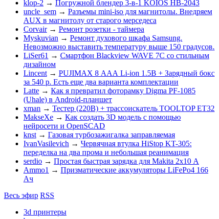
klop-2
→
Погружной блендер 3-в-1 KOIOS HB-2043
uncle_sem
→
Разъемы mini-iso для магнитолы. Внедряем
AUX в магнитолу от старого мерседеса
Corvair
→
Ремонт розетки - таймера
Myskuvian
→
Ремонт духового шкафа Samsung.
Невозможно выставить температуру выше 150 градусов.
LiSer61
→
Смартфон Blackview WAVE 7C со стильным
дизайном
Lincent
→
PUJIMAX 8 ААА Li-ion 1.5В + Зарядный бокс
за 540 р. Есть еще два варианта комплектации
Latte
→
Как я превратил фоторамку Digma PF-1085
(Uhale) в Android-планшет
xman
→
Тестер (220В) + трассоискатель TOOLTOP ET32
MakseXe
→
Как создать 3D модель с помощью
нейросети и OpenSCAD
knst
→
Газовая турбозажигалка заправляемая
IvanVasilevich
→
Червячная втулка HiStop KT-305:
переделка на два прома и небольшая реанимация
serdio
→
Простая быстрая зарядка для Makita 2х10 А
Ammo1
→
Призматические аккумуляторы LiFePo4 166
Ач
Весь эфир
RSS
3d принтеры