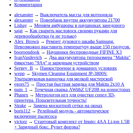
Комментарии
alexanster
→
Выключатель массы для мотоцикла
alexanster
→
Повербанк внутри аккумулятора 21700
Lishay
→
Меняем амбушюры в наушниках занедорого
sajat
→
Как сварить масловоск своими руками для
деревообработки (и не только)
Alex_Brown
→
Ремонт духового шкафа Samsung.
Невозможно выставить температуру выше 150 градусов.
booroondook
→
Наушники беспроводные FIFINE X3
IvanVasilevich
→
Два аккумулятора типоразмера "Makita"
ёмкостью "9Ач" и зарядным устройством
Sergey_B
→
Панкостроение в домашних условиях
wepp
→
Skymen Cleaning Equipment JP-3800S:
Ультразвуковая ванночка для мелкой мастерской
egors75
→
Простая быстрая зарядка для Makita 2х10 А
num_1
→
Точечная сварка AWithZ UF20B на ионисторах
Phanex
→
Метрология игл для очистки сопел 3D-
принтера. Поразительная точность!
Strake
→
Замена москитной сетки на окнах
boris112
→
Релейный модуль - автоматическое
включение пылесоса
victorz
→
Стартовый комплект от Imuto: 4АА Li-ion 1.5В
+ Зарядный бокс. Рулит форэва?