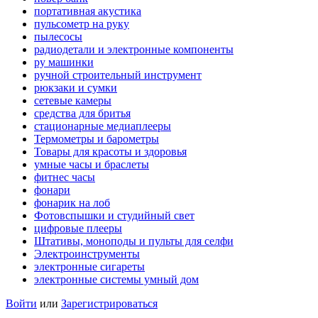
портативная акустика
пульсометр на руку
пылесосы
радиодетали и электронные компоненты
ру машинки
ручной строительный инструмент
рюкзаки и сумки
сетевые камеры
средства для бритья
стационарные медиаплееры
Термометры и барометры
Товары для красоты и здоровья
умные часы и браслеты
фитнес часы
фонари
фонарик на лоб
Фотовспышки и студийный свет
цифровые плееры
Штативы, моноподы и пульты для селфи
Электроинструменты
электронные сигареты
электронные системы умный дом
Войти
или
Зарегистрироваться