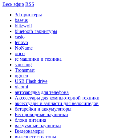
Весь эфир
RSS
3d принтеры
baseus
blitzwolf
bluetooth-гарнитуры
casio
lenovo
NoName
orico
rc машинки и техника
samsung
Tronsmart
ugreen
USB Flash drive
xiaomi
автозарядка для телефона
Аксессуары для компьютерной техники
аксессуары и запчасти для велосипедов
батарейки и аккумуляторы
Беспроводные наушники
блоки питания
вакуумные наушники
Видеокамеры
видеорегистраторы