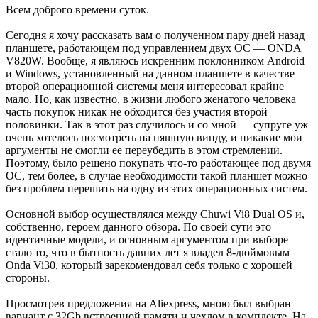
Всем доброго времени суток.
Сегодня я хочу рассказать вам о полученном пару дней назад
планшете, работающем под управлением двух ОС — ONDA
V820W. Вообще, я являюсь искренним поклонником Android
и Windows, установленный на данном планшете в качестве
второй операционной системы меня интересовал крайне
мало. Но, как известно, в жизни любого женатого человека
часть покупок никак не обходится без участия второй
половинки. Так в этот раз случилось и со мной — супруге уж
очень хотелось посмотреть на няшную винду, и никакие мои
аргументы не смогли ее переубедить в этом стремлении.
Поэтому, было решено покупать что-то работающее под двумя
ОС, тем более, в случае необходимости такой планшет можно
без проблем перешить на одну из этих операционных систем.
Основной выбор осуществлялся между Chuwi Vi8 Dual OS и,
собственно, героем данного обзора. По своей сути это
идентичные модели, и основным аргументом при выборе
стало то, что в бытность давних лет я владел 8-дюймовым
Onda Vi30, который зарекомендовал себя только с хорошей
стороны.
Просмотрев предложения на Aliexpress, мною был выбран
вариант с 32Gb встроенной памяти и чехлом в комплекте. На