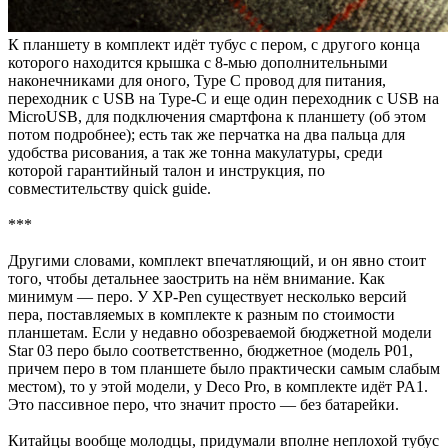
К планшету в комплект идёт тубус с пером, с другого конца
которого находится крышка с 8-мью дополнительными
наконечниками для оного, Type С провод для питания,
переходник с USB на Type-C и еще один переходник с USB на
MicroUSB, для подключения смартфона к планшету (об этом
потом подробнее); есть так же перчатка на два пальца для
удобства рисования, а так же тонна макулатуры, среди
которой гарантийный талон и инструкция, по
совместительству quick guide.
***
Другими словами, комплект впечатляющий, и он явно стоит
того, чтобы детальнее заострить на нём внимание. Как
минимум — перо. У XP-Pen существует несколько версий
пера, поставляемых в комплекте к разным по стоимости
планшетам. Если у недавно обозреваемой бюджетной модели
Star 03 перо было соответственно, бюджетное (модель P01,
причем перо в том планшете было практически самым слабым
местом), то у этой модели, у Deco Pro, в комплекте идёт PA1.
Это пассивное перо, что значит просто — без батарейки.
Китайцы вообще молодцы, придумали вполне неплохой тубус