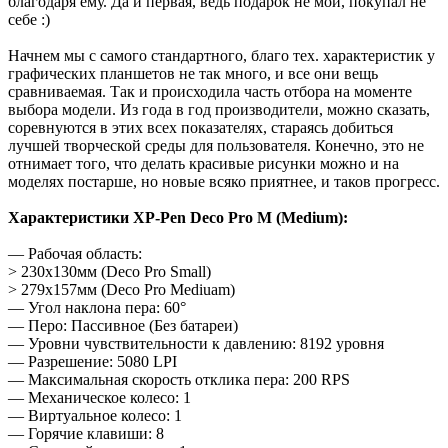
благодаря ему. Да и первая, ведь подарок не мой, покупал не
себе :)
Начнем мы с самого стандартного, благо тех. характеристик у
графических планшетов не так много, и все они вещь
сравниваемая. Так и происходила часть отбора на моменте
выбора модели. Из года в год производители, можно сказать,
соревнуются в этих всех показателях, стараясь добиться
лучшей творческой среды для пользователя. Конечно, это не
отнимает того, что делать красивые рисунки можно и на
моделях постарше, но новые всяко приятнее, и таков прогресс.
Характеристики XP-Pen Deco Pro M (Medium):
— Рабочая область:
> 230x130мм (Deco Pro Small)
> 279x157мм (Deco Pro Mediuam)
— Угол наклона пера: 60°
— Перо: Пассивное (Без батареи)
— Уровни чувствительности к давлению: 8192 уровня
— Разрешение: 5080 LPI
— Максимальная скорость отклика пера: 200 RPS
— Механическое колесо: 1
— Виртуальное колесо: 1
— Горячие клавиши: 8