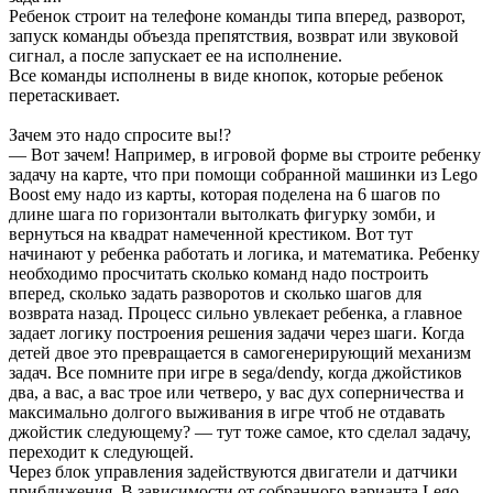
Ребенок строит на телефоне команды типа вперед, разворот,
запуск команды объезда препятствия, возврат или звуковой
сигнал, а после запускает ее на исполнение.
Все команды исполнены в виде кнопок, которые ребенок
перетаскивает.
Зачем это надо спросите вы!?
— Вот зачем! Например, в игровой форме вы строите ребенку
задачу на карте, что при помощи собранной машинки из Lego
Boost ему надо из карты, которая поделена на 6 шагов по
длине шага по горизонтали вытолкать фигурку зомби, и
вернуться на квадрат намеченной крестиком. Вот тут
начинают у ребенка работать и логика, и математика. Ребенку
необходимо просчитать сколько команд надо построить
вперед, сколько задать разворотов и сколько шагов для
возврата назад. Процесс сильно увлекает ребенка, а главное
задает логику построения решения задачи через шаги. Когда
детей двое это превращается в самогенерирующий механизм
задач. Все помните при игре в sega/dendy, когда джойстиков
два, а вас, а вас трое или четверо, у вас дух соперничества и
максимально долгого выживания в игре чтоб не отдавать
джойстик следующему? — тут тоже самое, кто сделал задачу,
переходит к следующей.
Через блок управления задействуются двигатели и датчики
приближения. В зависимости от собранного варианта Lego