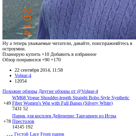
Ну а теперь уважаемые читатели, давайте, поиспражняйтесь в
остроумии.
Планирую купить
+10
Добавить в избранное
Обзор понравился
+90
+170
22 сентября 2014, 11:58
Volgar-4
12054
Похожие обзоры
Другие обзоры от @Volgar-4
WM68 Vogue Shoulder-length Straight Bobo Style Synthetic
+49
Fiber Women's Wig with Full Bangs (Silvery White)
7431
52
Парик для косплея Дейенерис Таргариен из Игры
+78
Престолов
14145
192
Густой Lace Front парик