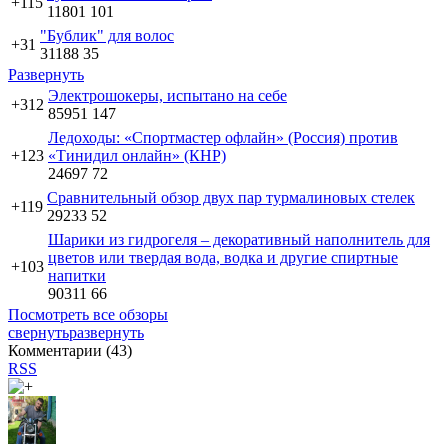
+115
11801
101
"Бублик" для волос
+31
31188
35
Развернуть
Электрошокеры, испытано на себе
+312
85951
147
Ледоходы: «Спортмастер офлайн» (Россия) против
+123
«Тинидил онлайн» (КНР)
24697
72
Сравнительный обзор двух пар турмалиновых стелек
+119
29233
52
Шарики из гидрогеля – декоративный наполнитель для
цветов или твердая вода, водка и другие спиртные
+103
напитки
90311
66
Посмотреть все обзоры
свернуть
развернуть
Комментарии (
43
)
RSS