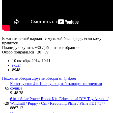
В магазине ещё вариант с музыкой был, вроде, если кому
нравится.
Планирую купить
+30
Добавить в избранное
Обзор понравился
+30
+59
10 октября 2014, 10:11
skuer
8948
Похожие обзоры
Другие обзоры от @skuer
Конструктор 4 в 1: игрушки, работающие от энергии
+65
солнца
9148
38
6 in 1 Solar Power Robot Kits Educational DIY Toy Airboat /
+29
Windmill / Puppy / Car / Revolving Plane / Plane FDI-7177
8867
12