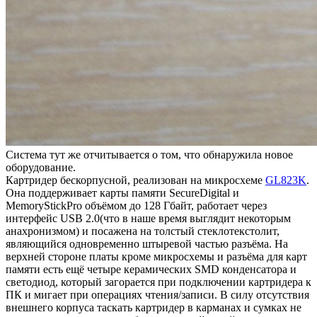
Система тут же отчитывается о том, что обнаружила новое
оборудование.
Картридер бескорпусной, реализован на микросхеме
GL823K
.
Она поддерживает карты памяти SecureDigital и
MemoryStickPro объёмом до 128 Гбайт, работает через
интерфейс USB 2.0(что в наше время выглядит некоторым
анахронизмом) и посажена на толстый стеклотекстолит,
являющийся одновременно штыревой частью разъёма. На
верхней стороне платы кроме микросхемы и разъёма для карт
памяти есть ещё четыре керамических SMD конденсатора и
светодиод, который загорается при подключении картридера к
ПК и мигает при операциях чтения/записи. В силу отсутствия
внешнего корпуса таскать картридер в карманах и сумках не