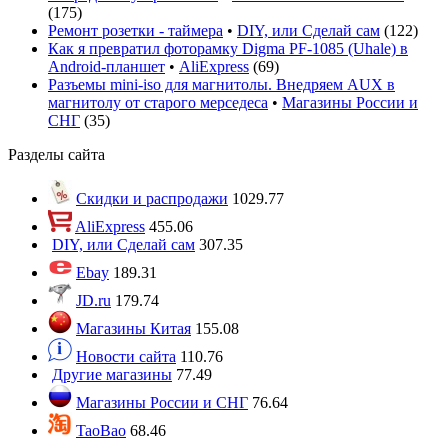
(
175
)
Ремонт розетки - таймера
•
DIY, или Сделай сам
(
122
)
Как я превратил фоторамку Digma PF-1085 (Uhale) в
Android-планшет
•
AliExpress
(
69
)
Разъемы mini-iso для магнитолы. Внедряем AUX в
магнитолу от старого мерседеса
•
Магазины России и
СНГ
(
35
)
Разделы сайта
Скидки и распродажи
1029.77
AliExpress
455.06
DIY, или Сделай сам
307.35
Ebay
189.31
JD.ru
179.74
Магазины Китая
155.08
Новости сайта
110.76
Другие магазины
77.49
Магазины России и СНГ
76.64
TaoBao
68.46