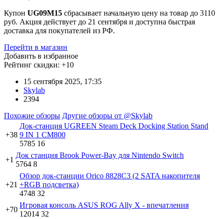
Купон
UG09M15
сбрасывает начальную цену на товар до 3110
руб. Акция действует до 21 сентября и доступна быстрая
доставка для покупателей из РФ.
Перейти в магазин
Добавить в избранное
Рейтинг скидки:
+10
15 сентября 2025, 17:35
Skylab
2394
Похожие обзоры
Другие обзоры от @Skylab
Док-станция UGREEN Steam Deck Docking Station Stand
+38
9 IN 1 CM800
5785
16
Док станция Brook Power-Bay для Nintendo Switch
+1
5764
8
Обзор док-станции Orico 8828C3 (2 SATA накопителя
+21
+RGB подсветка)
4748
32
Игровая консоль ASUS ROG Ally X - впечатления
+70
12014
32