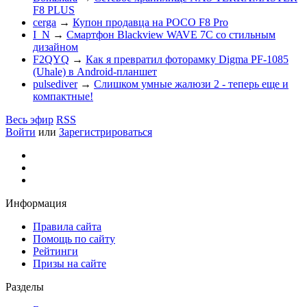
F8 PLUS
cerga
→
Купон продавца на POCO F8 Pro
I_N
→
Смартфон Blackview WAVE 7C со стильным
дизайном
F2QYQ
→
Как я превратил фоторамку Digma PF-1085
(Uhale) в Android-планшет
pulsediver
→
Слишком умные жалюзи 2 - теперь еще и
компактные!
Весь эфир
RSS
Войти
или
Зарегистрироваться
Информация
Правила сайта
Помощь по сайту
Рейтинги
Призы на сайте
Разделы