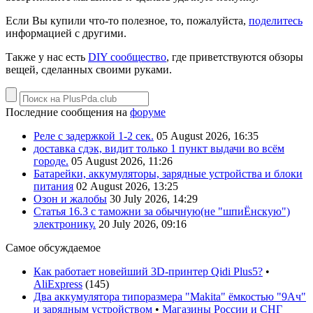
Если Вы купили что-то полезное, то, пожалуйста,
поделитесь
информацией с другими.
Также у нас есть
DIY сообщество
, где приветствуются обзоры
вещей, сделанных своими руками.
Последние сообщения на
форуме
Реле с задержкой 1-2 сек.
05 August 2026, 16:35
доставка сдэк, видит только 1 пункт выдачи во всём
городе.
05 August 2026, 11:26
Батарейки, аккумуляторы, зарядные устройства и блоки
питания
02 August 2026, 13:25
Озон и жалобы
30 July 2026, 14:29
Статья 16.3 с таможни за обычную(не "шпиЁнскую")
электронику.
20 July 2026, 09:16
Самое обсуждаемое
Как работает новейший 3D-принтер Qidi Plus5?
•
AliExpress
(
145
)
Два аккумулятора типоразмера "Makita" ёмкостью "9Ач"
и зарядным устройством
•
Магазины России и СНГ