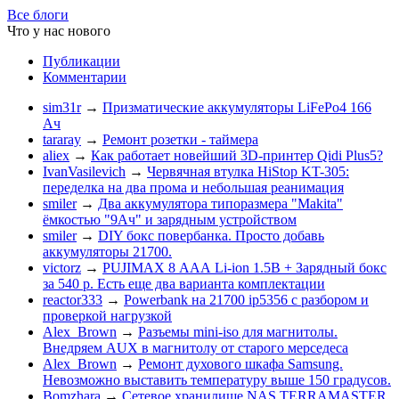
Все блоги
Что у нас нового
Публикации
Комментарии
sim31r
→
Призматические аккумуляторы LiFePo4 166
Ач
tararay
→
Ремонт розетки - таймера
aliex
→
Как работает новейший 3D-принтер Qidi Plus5?
IvanVasilevich
→
Червячная втулка HiStop KT-305:
переделка на два прома и небольшая реанимация
smiler
→
Два аккумулятора типоразмера "Makita"
ёмкостью "9Ач" и зарядным устройством
smiler
→
DIY бокс повербанка. Просто добавь
аккумуляторы 21700.
victorz
→
PUJIMAX 8 ААА Li-ion 1.5В + Зарядный бокс
за 540 р. Есть еще два варианта комплектации
reactor333
→
Powerbank на 21700 ip5356 c разбором и
проверкой нагрузкой
Alex_Brown
→
Разъемы mini-iso для магнитолы.
Внедряем AUX в магнитолу от старого мерседеса
Alex_Brown
→
Ремонт духового шкафа Samsung.
Невозможно выставить температуру выше 150 градусов.
Bomzhara
→
Сетевое хранилище NAS TERRAMASTER