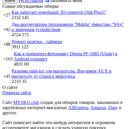
Регистрация
Запомнить меня
Самые обсуждаемые обзоры
Как работает новейший 3D-принтер Qidi Plus5?
+27
2332
145
Два аккумулятора типоразмера "Makita" ёмкостью "9Ач"
+92
и зарядным устройством
4724
175
Ремонт розетки - таймера
+88
3911
122
Как я превратил фоторамку Digma PF-1085 (Uhale) в
+163
Android-планшет
4831
69
Разъемы mini-iso для магнитолы. Внедряем AUX в
+45
магнитолу от старого мерседеса
2210
35
О сайте
Правила сайта
Сайт
MYSKU.club
cоздан для обзоров товаров, заказанных в
зарубежных интернет-магазинах
AliExpress
,
Amazon
,
Ebay
и
других.
Сайт помогает найти что-нибудь интересное в огромном
ассортименте магазинов и сделать удачную покупку.