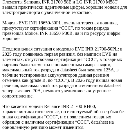
Элементы Samsung INR 21700 58E и LG INR 21700 M58T
выдали практически идентичные цифры, хорошие модели для
электротранспорта с увеличенной емкостью.
Модель EVE INR 18650-30PL, очень интересная новинка,
присутствует сертификация “CCC”, по токам разряда
превзошла Molicel INR 18650-P30B, да и по ресурсу цифры
хорошие.
Неоднозначная ситуация с моделью EVE INR 21700-50PL: в
2025 году появилась первая ревизия, без надписи EVE на
элементах, отсутствовала сертификация “CCC”, в товарных
партиях были элементы с повышенным саморазрядом,
максимальный ток разряда в datasheet был заявлен 125А, в
таблице тестирования аккумуляторов данная ревизия
отмечена как (grade B, no “CCC”). В 2026 году вышла новая
ревизия, максимальный ток разряда в измененном datasheet
теперь заявлен 70А, немного увеличилось внутреннее
сопротивление.
Что касается модели Reliance INR 21700-RH60,
характеристики интересные, но испытуемый образец был без
знака сертификации “CCC”, и с появлением товарных
образцов с наличием сертификации “CCC”, datasheet на
обновленную ревизию может изменится.