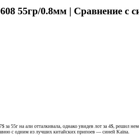
8 55гр/0.8мм | Сравнение с си
 за 55г на али отталкивала, однако увидев лот за 4$, решил нем
равню с одним из лучших китайских припоев — синей Kaina.