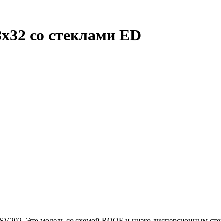
x32 со стеклами ED
202. Это модель со схемой ROOF и низко дисперсионным стек