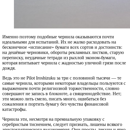
Именно поэтому подобные чернила оказываются почти
идеальными для испытаний. Их не жалко расходовать на
бесконечное «исписание» бумаги всех сортов и достоинств:
на дешёвые черновики, обороты рекламных листков, старую
переписку, неудачные тетради из рыхлой эконом-бумаги,
которая впитывает чернила с жадностью уличной грязи после
дождя.
Ведь это не Pilot Iroshizuku за три с половиной тысячи — те
самые чернила, которыми некоторые владельцы пользуются с
выражением почти религиозной торжественности, словно
совершают не запись в блокноте, а священнодействие. Нет;
эти можно лить смело, писать много, ошибаться без
сожаления и портить бумагу без чувства финансовой
катастрофы.
Чернила эти, несмотря на премиальную упаковку с
серебристым тиснением, следует признать, лишены всякого
аристократического высокомерия. Они просты, текучи и ярко-