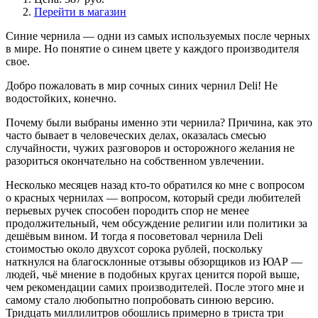
Перейти в магазин
Синие чернила — одни из самых используемых после черных
в мире. Но понятие о синем цвете у каждого производителя
свое.
Добро пожаловать в мир сочных синих чернил Deli! Не
водостойких, конечно.
Почему были выбраны именно эти чернила? Причина, как это
часто бывает в человеческих делах, оказалась смесью
случайности, чужих разговоров и осторожного желания не
разориться окончательно на собственном увлечении.
Несколько месяцев назад кто-то обратился ко мне с вопросом
о красных чернилах — вопросом, который среди любителей
перьевых ручек способен породить спор не менее
продолжительный, чем обсуждение религии или политики за
дешёвым вином. И тогда я посоветовал чернила Deli
стоимостью около двухсот сорока рублей, поскольку
наткнулся на благосклонные отзывы обзорщиков из ЮАР —
людей, чьё мнение в подобных кругах ценится порой выше,
чем рекомендации самих производителей. После этого мне и
самому стало любопытно попробовать синюю версию.
Тридцать миллилитров обошлись примерно в триста три