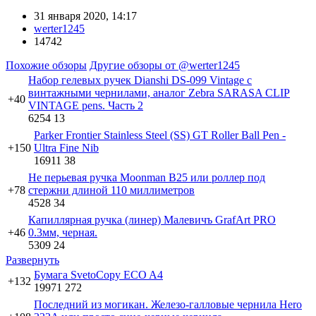
31 января 2020, 14:17
werter1245
14742
Похожие обзоры
Другие обзоры от @werter1245
Набор гелевых ручек Dianshi DS-099 Vintage с
винтажными чернилами, аналог Zebra SARASA CLIP
+40
VINTAGE pens. Часть 2
6254
13
Parker Frontier Stainless Steel (SS) GT Roller Ball Pen -
+150
Ultra Fine Nib
16911
38
Не перьевая ручка Moonman B25 или роллер под
+78
стержни длиной 110 миллиметров
4528
34
Капиллярная ручка (линер) Малевичъ GrafArt PRO
+46
0.3мм, черная.
5309
24
Развернуть
Бумага SvetoCopy ECO A4
+132
19971
272
Последний из могикан. Железо-галловые чернила Hero