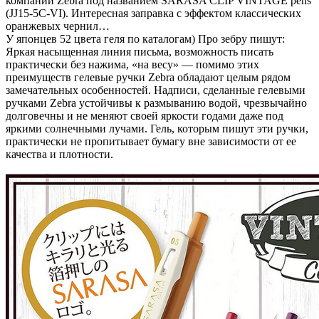
компании Zebra под названием SARASA CLIP VINTAGE pens
(JJ15-5C-VI). Интересная заправка с эффектом классических
оранжевых чернил…
У японцев 52 цвета геля по каталогам) Про зебру пишут:
Яркая насыщенная линия письма, возможность писать
практически без нажима, «на весу» — помимо этих
преимуществ гелевые ручки Zebra обладают целым рядом
замечательных особенностей. Надписи, сделанные гелевыми
ручками Zebra устойчивы к размыванию водой, чрезвычайно
долговечны и не меняют своей яркости годами даже под
яркими солнечными лучами. Гель, которым пишут эти ручки,
практически не пропитывает бумагу вне зависимости от ее
качества и плотности.