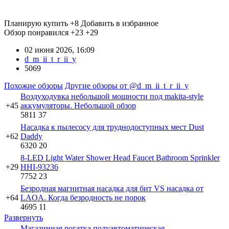
Планирую купить
+8
Добавить в избранное
Обзор понравился
+23
+29
02 июня 2026, 16:09
d_m_ii_t_r_ii_y
5069
Похожие обзоры
Другие обзоры от @d_m_ii_t_r_ii_y
Воздуходувка небольшой мощности под makita-style
+45
аккумуляторы. Небольшой обзор
5811
37
Насадка к пылесосу для труднодоступных мест Dust
+62
Daddy
6320
20
8-LED Light Water Shower Head Faucet Bathroom Sprinkler
+29
HHI-93236
7752
23
Безродная магнитная насадка для бит VS насадка от
+64
LAOA. Когда безродность не порок
4695
11
Развернуть
Магазинная рогатка полуавтоматическая