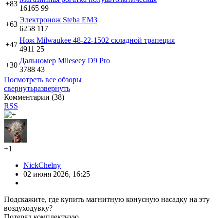
+83
16165
99
Электронож Steba EM3
+63
6258
117
Нож Milwaukee 48-22-1502 складной трапеция
+47
4911
25
Дальномер Mileseey D9 Pro
+30
3788
43
Посмотреть все обзоры
свернуть
развернуть
Комментарии (
38
)
RSS
+1
NickChelny
02 июня 2026, 16:25
Подскажите, где купить магнитную конусную насадку на эту
воздуходувку?
Потерял комплектную