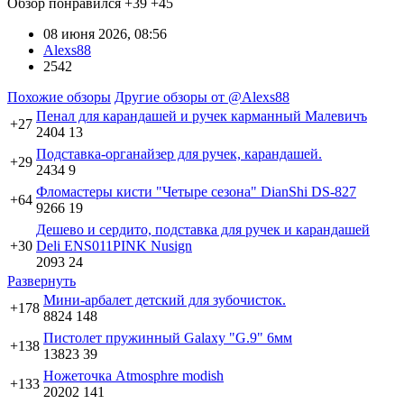
Обзор понравился
+39
+45
08 июня 2026, 08:56
Alexs88
2542
Похожие обзоры
Другие обзоры от @Alexs88
Пенал для карандашей и ручек карманный Малевичъ
+27
2404
13
Подставка-органайзер для ручек, карандашей.
+29
2434
9
Фломастеры кисти "Четыре сезона" DianShi DS-827
+64
9266
19
Дешево и сердито, подставка для ручек и карандашей
+30
Deli ENS011PINK Nusign
2093
24
Развернуть
Мини-арбалет детский для зубочисток.
+178
8824
148
Пистолет пружинный Galaxy "G.9" 6мм
+138
13823
39
Ножеточка Аtmosphre modish
+133
20202
141