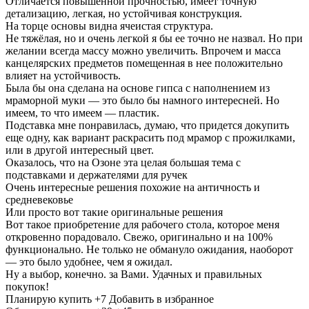
Отличается повышенной прочностью, имеет точную
детализацию, легкая, но устойчивая конструкция.
На торце основы видна ячеистая структура.
Не тяжёлая, но и очень легкой я бы ее точно не назвал. Но при
желании всегда массу можно увеличить. Впрочем и масса
канцелярских предметов помещенная в нее положительно
влияет на устойчивость.
Была бы она сделана на основе гипса с наполнением из
мраморной муки — это было бы намного интересней. Но
имеем, то что имеем — пластик.
Подставка мне понравилась, думаю, что придется докупить
еще одну, как вариант раскрасить под мрамор с прожилками,
или в другой интересный цвет.
Оказалось, что на Озоне эта целая большая тема с
подставками и держателями для ручек
Очень интересные решения похожие на античность и
средневековье
Или просто вот такие оригинальные решения
Вот такое приобретение для рабочего стола, которое меня
откровенно порадовало. Свежо, оригинально и на 100%
функционально. Не только не обмануло ожидания, наоборот
— это было удобнее, чем я ожидал.
Ну а выбор, конечно. за Вами. Удачных и правильных
покупок!
Планирую купить
+7
Добавить в избранное