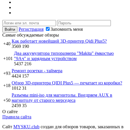
Регистрация
Запомнить меня
Самые обсуждаемые обзоры
Как работает новейший 3D-принтер Qidi Plus5?
+40
3569
190
Два аккумулятора типоразмера "Makita" ёмкостью
+101
"9Ач" и зарядным устройством
5437
216
Ремонт розетки - таймера
+93
4424
157
Обзор 3D-принтера QIDI Plus5 — печатает из коробки?
+18
1012
31
Разъемы mini-iso для магнитолы. Внедряем AUX в
+50
магнитолу от старого мерседеса
2459
35
О сайте
Правила сайта
Сайт
MYSKU.club
cоздан для обзоров товаров, заказанных в