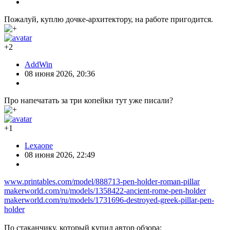
Пожалуй, куплю дочке-архитектору, на работе пригодится.
+2
AddWin
08 июня 2026, 20:36
Про напечатать за три копейки тут уже писали?
+1
Lexaone
08 июня 2026, 22:49
www.printables.com/model/888713-pen-holder-roman-pillar
makerworld.com/ru/models/1358422-ancient-rome-pen-holder
makerworld.com/ru/models/1731696-destroyed-greek-pillar-pen-
holder
По стаканчику, который купил автор обзора: