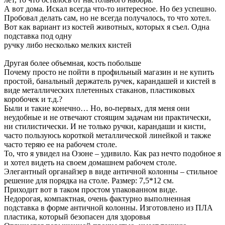
А вот дома. Искал всегда что-то интересное. Но без успешно.
Пробовал делать сам, но не всегда получалось, то что хотел.
Вот как вариант из костей животных, которых я съел. Одна
подставка под одну
ручку либо несколько мелких кистей
Другая более объемная, кость побольше
Почему просто не пойти в профильный магазин и не купить
простой, банальный держатель ручек, карандашей и кистей в
виде металлических плетенных стаканов, пластиковых
коробочек и т.д.?
Были и такие конечно… Но, во-первых, для меня они
неудобные и не отвечают стоящим задачам ни практически,
ни стилистически. И не только ручки, карандаши и кисти,
часто пользуюсь короткой металлической линейкой и также
часто теряю ее на рабочем столе.
То, что я увидел на Озоне – удивило. Как раз нечто подобное я
и хотел видеть на своем домашнем рабочем столе.
Элегантный органайзер в виде античной колонны – стильное
решение для порядка на столе. Размер: 7,5*12 см.
Приходит вот в таком простом упакованном виде.
Недорогая, компактная, очень фактурно выполненная
подставка в форме античной колонны. Изготовлено из ПЛА
пластика, который безопасен для здоровья