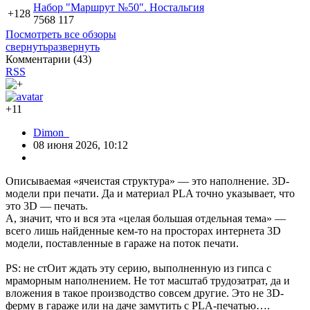
Набор "Маршрут №50". Ностальгия
+128
7568
117
Посмотреть все обзоры
свернуть
развернуть
Комментарии (
43
)
RSS
+11
Dimon_
08 июня 2026, 10:12
Описываемая «ячеистая структура» — это наполнение. 3D-
модели при печати. Да и материал PLA точно указывает, что
это 3D — печать.
А, значит, что и вся эта «целая большая отдельная тема» —
всего лишь найденные кем-то на просторах интернета 3D
модели, поставленные в гараже на поток печати.
PS: не стОит ждать эту серию, выполненную из гипса с
мраморным наполнением. Не тот масштаб трудозатрат, да и
вложения в такое производство совсем другие. Это не 3D-
ферму в гараже или на даче замутить с PLA-печатью….