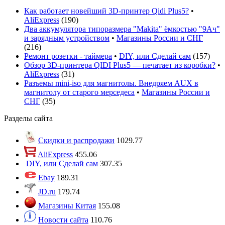
Как работает новейший 3D-принтер Qidi Plus5?
•
AliExpress
(
190
)
Два аккумулятора типоразмера "Makita" ёмкостью "9Ач"
и зарядным устройством
•
Магазины России и СНГ
(
216
)
Ремонт розетки - таймера
•
DIY, или Сделай сам
(
157
)
Обзор 3D-принтера QIDI Plus5 — печатает из коробки?
•
AliExpress
(
31
)
Разъемы mini-iso для магнитолы. Внедряем AUX в
магнитолу от старого мерседеса
•
Магазины России и
СНГ
(
35
)
Разделы сайта
Скидки и распродажи
1029.77
AliExpress
455.06
DIY, или Сделай сам
307.35
Ebay
189.31
JD.ru
179.74
Магазины Китая
155.08
Новости сайта
110.76