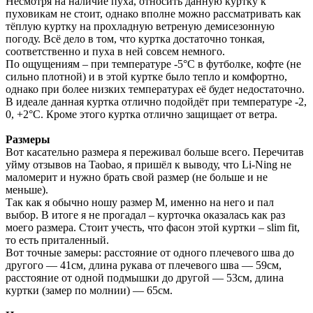
Несмотря на наличие пуха, относить данную куртку к
пуховикам не стоит, однако вполне можно рассматривать как
тёплую куртку на прохладную ветреную демисезонную
погоду. Всё дело в том, что куртка достаточно тонкая,
соответственно и пуха в ней совсем немного.
По ощущениям – при температуре -5°С в футболке, кофте (не
сильно плотной) и в этой куртке было тепло и комфортно,
однако при более низких температурах её будет недостаточно.
В идеале данная куртка отлично подойдёт при температуре -2,
0, +2°С. Кроме этого куртка отлично защищает от ветра.
Размеры
Вот касательно размера я переживал больше всего. Перечитав
уйму отзывов на Taobao, я пришёл к выводу, что Li-Ning не
маломерит и нужно брать свой размер (не больше и не
меньше).
Так как я обычно ношу размер М, именно на него и пал
выбор. В итоге я не прогадал – курточка оказалась как раз
моего размера. Стоит учесть, что фасон этой куртки – slim fit,
то есть приталенный.
Вот точные замеры: расстояние от одного плечевого шва до
другого — 41см, длина рукава от плечевого шва — 59см,
расстояние от одной подмышки до другой — 53см, длина
куртки (замер по молнии) — 65см.