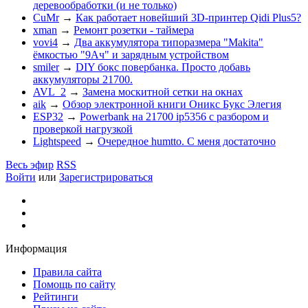
деревообработки (и не только)
CuMr
→
Как работает новейший 3D-принтер Qidi Plus5?
xman
→
Ремонт розетки - таймера
vovi4
→
Два аккумулятора типоразмера "Makita"
ёмкостью "9Ач" и зарядным устройством
smiler
→
DIY бокс повербанка. Просто добавь
аккумуляторы 21700.
AVL_2
→
Замена москитной сетки на окнах
aik
→
Обзор электронной книги Оникс Букс Элегия
ESP32
→
Powerbank на 21700 ip5356 c разбором и
проверкой нагрузкой
Lightspeed
→
Очередное humtto. С меня достаточно
Весь эфир
RSS
Войти
или
Зарегистрироваться
Информация
Правила сайта
Помощь по сайту
Рейтинги