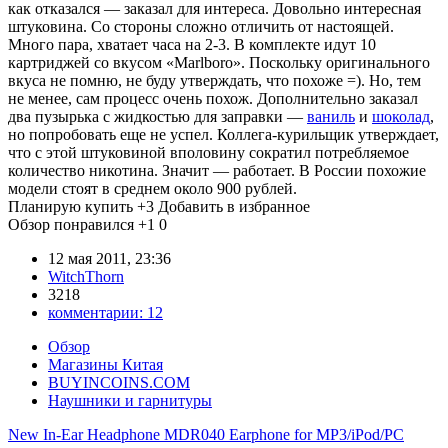
как отказался — заказал для интереса. Довольно интересная
штуковина. Со стороны сложно отличить от настоящей.
Много пара, хватает часа на 2-3. В комплекте идут 10
картриджей со вкусом «Marlboro». Поскольку оригинального
вкуса не помню, не буду утверждать, что похоже =). Но, тем
не менее, сам процесс очень похож. Дополнительно заказал
два пузырька с жидкостью для заправки —
ваниль
и
шоколад
,
но попробовать еще не успел. Коллега-курильщик утверждает,
что с этой штуковиной вполовину сократил потребляемое
количество никотина. Значит — работает. В России похожие
модели стоят в среднем около 900 рублей.
Планирую купить
+3
Добавить в избранное
Обзор понравился
+1
0
12 мая 2011, 23:36
WitchThorn
3218
комментарии:
12
Обзор
Магазины Китая
BUYINCOINS.COM
Наушники и гарнитуры
New In-Ear Headphone MDR040 Earphone for MP3/iPod/PC