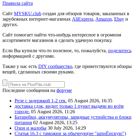
Правила сайта
Сайт
MYSKU.club
cоздан для обзоров товаров, заказанных в
зарубежных интернет-магазинах
AliExpress
,
Amazon
,
Ebay
и
других.
Сайт помогает найти что-нибудь интересное в огромном
ассортименте магазинов и сделать удачную покупку.
Если Вы купили что-то полезное, то, пожалуйста,
поделитесь
информацией с другими.
Также у нас есть
DIY сообщество
, где приветствуются обзоры
вещей, сделанных своими руками.
Последние сообщения на
форуме
Реле с задержкой 1-2 сек.
05 August 2026, 16:35
доставка сдэк, видит только 1 пункт выдачи во всём
городе.
05 August 2026, 11:26
Батарейки, аккумуляторы, зарядные устройства и блоки
питания
02 August 2026, 13:25
Озон и жалобы
30 July 2026, 14:29
Статья 16.3 с таможни за обычную(не "шпиЁнскую")