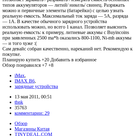
типов аккумуляторов — литий/ никель/ свинец. Разряжать
можно и первичные элементы (батарейки) с целью узнать
реальную емкость. Максимальный ток заряда — 5А, разряда
— 1А. В качестве обычного зарядного устройства
использовать можно, но всего 1 канал. Позволяет выяснить
реальную емкость: к примеру, литиевые аккумы с Buyincoins
при заявленных 2500 ma*h оказались 800-1100, Ni-mh аккумы
— и того хуже :(
Сам девайс собран качественно, нареканий нет. Рекомендую к
покупке.
Планирую купить
+20
Добавить в избранное
Обзор понравился
+7
+8
iMax
,
IMAX B6
,
зарядные устройства
13 мая 2011, 00:51
tbnk
35763
комментарии:
29
Обзор
Магазины Китая
TINYDEAL.COM