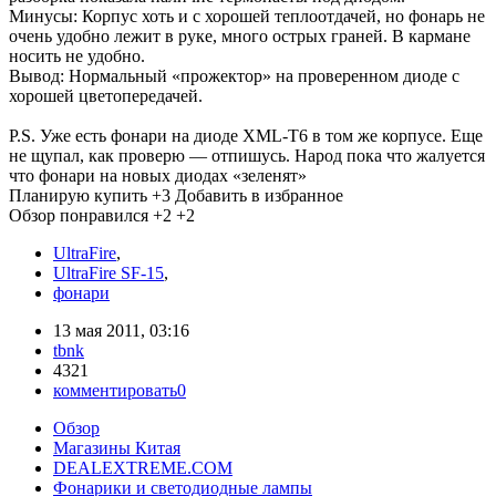
Минусы: Корпус хоть и с хорошей теплоотдачей, но фонарь не
очень удобно лежит в руке, много острых граней. В кармане
носить не удобно.
Вывод: Нормальный «прожектор» на проверенном диоде с
хорошей цветопередачей.
P.S. Уже есть фонари на диоде XML-T6 в том же корпусе. Еще
не щупал, как проверю — отпишусь. Народ пока что жалуется
что фонари на новых диодах «зеленят»
Планирую купить
+3
Добавить в избранное
Обзор понравился
+2
+2
UltraFire
,
UltraFire SF-15
,
фонари
13 мая 2011, 03:16
tbnk
4321
комментировать
0
Обзор
Магазины Китая
DEALEXTREME.COM
Фонарики и светодиодные лампы