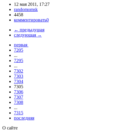
12 мая 2011, 17:27
randomomsk
4458
комментировать
0
←
предыдущая
следующая
→
первая
7205
...
7295
...
7302
7303
7304
7305
7306
7307
7308
...
7315
последняя
О сайте