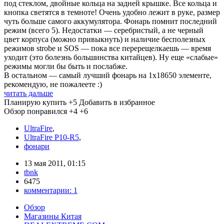
под стеклом, двойные кольца на задней крышке. Все кольца и
кнопка светятся в темноте! Очень удобно лежит в руке, размер
чуть больше самого аккумулятора. Фонарь помнит последний
режим (всего 5). Недостатки — серебристый, а не черный
цвет корпуса (можно привыкнуть) и наличие бесполезных
режимов strobe и SOS — пока все перерещелкаешь — время
уходит (это болезнь большинства китайцев). Ну еще «слабые»
режимы могли бы быть и послабже.
В остальном — самый лучший фонарь на 1х18650 элементе,
рекомендую, не пожалеете :)
читать дальше
Планирую купить
+5
Добавить в избранное
Обзор понравился
+4
+6
UltraFire
,
UltraFire P10-R5
,
фонари
13 мая 2011, 01:15
tbnk
6475
комментарии:
1
Обзор
Магазины Китая