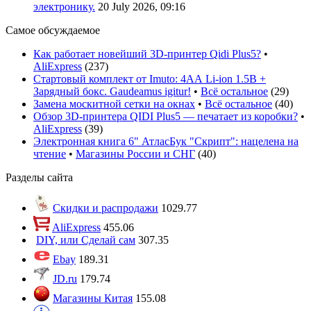
электронику.
20 July 2026, 09:16
Самое обсуждаемое
Как работает новейший 3D-принтер Qidi Plus5?
•
AliExpress
(
237
)
Стартовый комплект от Imuto: 4АА Li-ion 1.5В +
Зарядный бокс. Gaudeamus igitur!
•
Всё остальное
(
29
)
Замена москитной сетки на окнах
•
Всё остальное
(
40
)
Обзор 3D-принтера QIDI Plus5 — печатает из коробки?
•
AliExpress
(
39
)
Электронная книга 6" АтласБук "Скрипт": нацелена на
чтение
•
Магазины России и СНГ
(
40
)
Разделы сайта
Скидки и распродажи
1029.77
AliExpress
455.06
DIY, или Сделай сам
307.35
Ebay
189.31
JD.ru
179.74
Магазины Китая
155.08