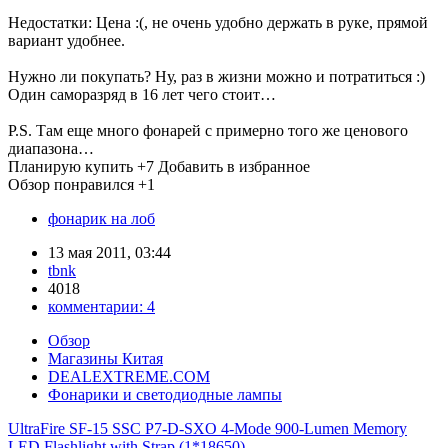
Недостатки: Цена :(, не очень удобно держать в руке, прямой
вариант удобнее.
Нужно ли покупать? Ну, раз в жизни можно и потратиться :)
Один саморазряд в 16 лет чего стоит…
P.S. Там еще много фонарей с примерно того же ценового
диапазона…
Планирую купить
+7
Добавить в избранное
Обзор понравился
+1
фонарик на лоб
13 мая 2011, 03:44
tbnk
4018
комментарии:
4
Обзор
Магазины Китая
DEALEXTREME.COM
Фонарики и светодиодные лампы
UltraFire SF-15 SSC P7-D-SXO 4-Mode 900-Lumen Memory
LED Flashlight with Strap (1*18650)