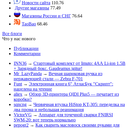
Новости сайта
110.76
Другие магазины
77.49
Магазины России и СНГ
76.64
TaoBao
68.46
Все блоги
Что у нас нового
Публикации
Комментарии
INN36
→
Стартовый комплект от Imuto: 4АА Li-ion 1.5В
+ Зарядный бокс. Gaudeamus igitur!
Mr_LazyPanda
→
Вечная шариковая ручка из
нержавеющей стали — Zebra F-701
Funt
→
Электронная книга 6" АтласБук "Скрипт":
нацелена на чтение
aliex
→
Обзор 3D-принтера QIDI Plus5 — печатает из
коробки?
sqncng
→
Червячная втулка HiStop KT-305: переделка на
два прома и небольшая реанимация
VictorVG
→
Аппарат для точечной сварки FNIRSI
SWM-20: вот теперь нормально
pepogr2
→
Как сварить масловоск своими руками для