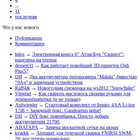
...
11
последняя
Что у нас нового
Публикации
Комментарии
bdos
→
Электронная книга 6" АтласБук "Скрипт":
нацелена на чтение
dessert31
→
Как работает новейший 3D-принтер Qidi
Plus5?
DII
→
Два аккумулятора типоразмера "Makita" ёмкостью
"9Ач" и зарядным устройством
Raff4ik
→
Новогодняя снежинка на ws2812 "Snowflake"
Vingrad
→
Как сварить масловоск своими руками для
деревообработки (и не только)
Aufwiegler
→
Стартовый комплект от Imuto: 4АА Li-ion
1.5В + Зарядный бокс. Gaudeamus igitur!
DII
→
DIY бокс повербанка. Просто добавь
аккумуляторы 21700.
ABATAPA
→
Замена москитной сетки на окнах
kvarkk
→
Аппарат для точечной сварки FNIRSI SWM-
20: вот теперь нормально