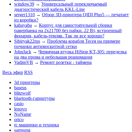
window39
→
Универсальный переключаемый
диагностический кабель KKL-Line
serger1310
→
Обзор 3D-принтера QIDI Plus5 — печатает
из коробки?
kabayaba
→
Корпус для самостоятельной сборки
павербанка на 2х21700 без пайки. 22 Вт, встроенный
фонарик, кабель-темляк. Так ли все хорошо?
Sibiryak22rus
→
Проблема корабля Тесея на примере
починки антимоскитной сетки
JohnJack
→
Червячная втулка HiStop KT-305: переделка
на два прома и небольшая реанимация
VadimVB
→
Ремонт розетки - таймера
Весь эфир
RSS
3d принтеры
baseus
blitzwolf
bluetooth-гарнитуры
casio
lenovo
NoName
orico
rc машинки и техника
samsung