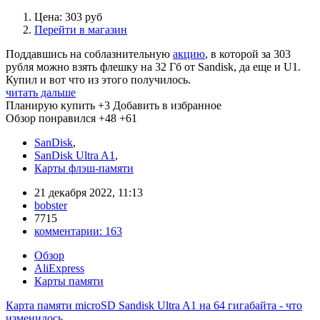
Цена: 303 руб
Перейти в магазин
Поддавшись на соблазнительную
акцию
, в которой за 303
рубля можно взять флешку на 32 Гб от Sandisk, да еще и U1.
Купил и вот что из этого получилось.
читать дальше
Планирую купить
+3
Добавить в избранное
Обзор понравился
+48
+61
SanDisk
,
SanDisk Ultra A1
,
Карты флэш-памяти
21 декабря 2022, 11:13
bobster
7715
комментарии:
163
Обзор
AliExpress
Карты памяти
Карта памяти microSD Sandisk Ultra A1 на 64 гигабайта - что
изменилось