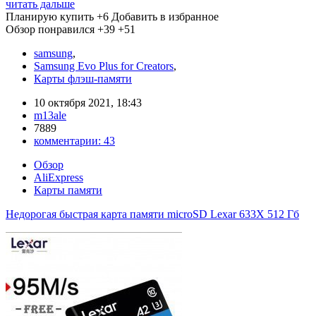
читать дальше
Планирую купить
+6
Добавить в избранное
Обзор понравился
+39
+51
samsung
,
Samsung Evo Plus for Creators
,
Карты флэш-памяти
10 октября 2021, 18:43
m13ale
7889
комментарии:
43
Обзор
AliExpress
Карты памяти
Недорогая быстрая карта памяти microSD Lexar 633X 512 Гб