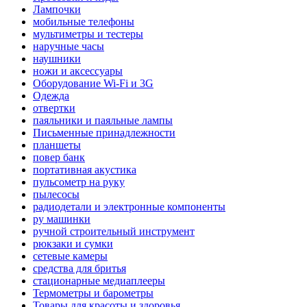
Лампочки
мобильные телефоны
мультиметры и тестеры
наручные часы
наушники
ножи и аксессуары
Оборудование Wi-Fi и 3G
Одежда
отвертки
паяльники и паяльные лампы
Письменные принадлежности
планшеты
повер банк
портативная акустика
пульсометр на руку
пылесосы
радиодетали и электронные компоненты
ру машинки
ручной строительный инструмент
рюкзаки и сумки
сетевые камеры
средства для бритья
стационарные медиаплееры
Термометры и барометры
Товары для красоты и здоровья