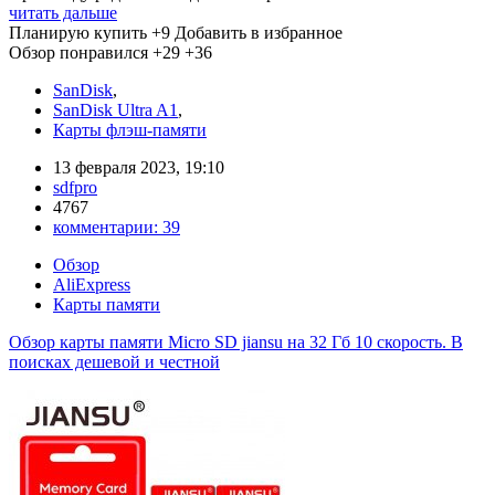
читать дальше
Планирую купить
+9
Добавить в избранное
Обзор понравился
+29
+36
SanDisk
,
SanDisk Ultra A1
,
Карты флэш-памяти
13 февраля 2023, 19:10
sdfpro
4767
комментарии:
39
Обзор
AliExpress
Карты памяти
Обзор карты памяти Micro SD jiansu на 32 Гб 10 скорость. В
поисках дешевой и честной