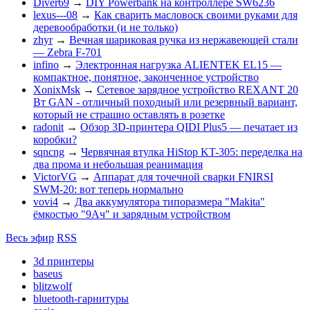
Diver69
→
DIY Powerbank на контроллере SW6236
lexus---08
→
Как сварить масловоск своими руками для
деревообработки (и не только)
zhyr
→
Вечная шариковая ручка из нержавеющей стали
— Zebra F-701
infino
→
Электронная нагрузка ALIENTEK EL15 —
компактное, понятное, законченное устройство
XonixMsk
→
Сетевое зарядное устройство REXANT 20
Вт GAN - отличный походный или резервный вариант,
который не страшно оставлять в розетке
radonit
→
Обзор 3D-принтера QIDI Plus5 — печатает из
коробки?
sqncng
→
Червячная втулка HiStop KT-305: переделка на
два прома и небольшая реанимация
VictorVG
→
Аппарат для точечной сварки FNIRSI
SWM-20: вот теперь нормально
vovi4
→
Два аккумулятора типоразмера "Makita"
ёмкостью "9Ач" и зарядным устройством
Весь эфир
RSS
3d принтеры
baseus
blitzwolf
bluetooth-гарнитуры