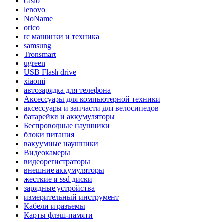
casio
lenovo
NoName
orico
rc машинки и техника
samsung
Tronsmart
ugreen
USB Flash drive
xiaomi
автозарядка для телефона
Аксессуары для компьютерной техники
аксессуары и запчасти для велосипедов
батарейки и аккумуляторы
Беспроводные наушники
блоки питания
вакуумные наушники
Видеокамеры
видеорегистраторы
внешние аккумуляторы
жесткие и ssd диски
зарядные устройства
измерительный инструмент
Кабели и разъемы
Карты флэш-памяти