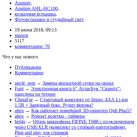
Aputure
,
Aputure AHL-HC100
,
кольцевая вспышка
,
Фотовспышки и студийный свет
19 июня 2018, 09:13
starson
5117
комментарии:
70
Что у нас нового
Публикации
Комментарии
uncle_sem
→
Замена москитной сетки на окнах
Funt
→
Электронная книга 6" АтласБук "Скрипт":
нацелена на чтение
ChinaFar
→
Стартовый комплект от Imuto: 4АА Li-ion
1.5В + Зарядный бокс. Рулит форэва?
aliex
→
Как работает новейший 3D-принтер Qidi Plus5?
aliex
→
Ремонт розетки - таймера
bel4o
→
Обзор микрофона FIFINE T688 с подключением
через USB/XLR (комплект со стойкой-пантографом).
Plug and play для стримов