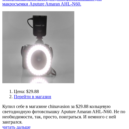
макросъемки Aputure Amaran AHL-N60.
Цена: $29.88
Перейти в магазин
Купил себе в магазине chinavasion за $29.88 кольцевую
светодиодную фотовспышку Aputure Amaran AHL-N60. Не по
необходимости, так, просто, поиграться. И немного с ней
заигрался.
читать дальше