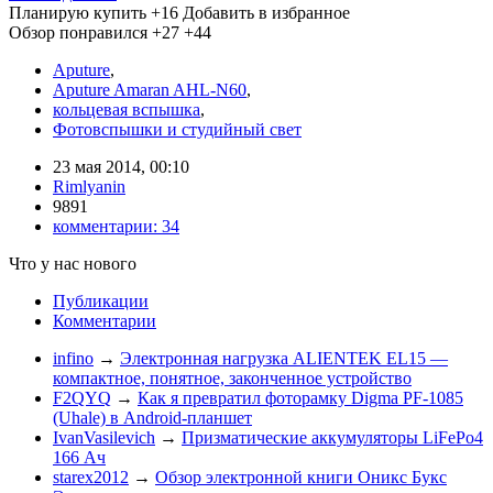
Планирую купить
+16
Добавить в избранное
Обзор понравился
+27
+44
Aputure
,
Aputure Amaran AHL-N60
,
кольцевая вспышка
,
Фотовспышки и студийный свет
23 мая 2014, 00:10
Rimlyanin
9891
комментарии:
34
Что у нас нового
Публикации
Комментарии
infino
→
Электронная нагрузка ALIENTEK EL15 —
компактное, понятное, законченное устройство
F2QYQ
→
Как я превратил фоторамку Digma PF-1085
(Uhale) в Android-планшет
IvanVasilevich
→
Призматические аккумуляторы LiFePo4
166 Ач
starex2012
→
Обзор электронной книги Оникс Букс