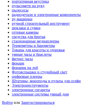
портативная акустика
пульсометр на руку
пылесосы
радиодетали и электронные компоненты
ру машинки
ручной строительный инструмент
рюкзаки и сумки
сетевые камеры
средства для бритья
стационарные медиаплееры
Термометры и барометры
Товары для красоты и здоровья
умные часы и браслеты
фитнес часы
фонари
фонарик на лоб
Фотовспышки и студийный свет
цифровые плееры
Штативы, моноподы и пульты для селфи
Электроинструменты
электронные сигареты
электронные системы умный дом
Войти
или
Зарегистрироваться