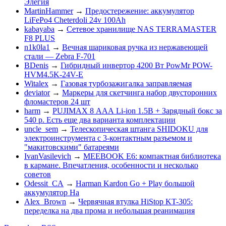
Элегия
MartinHammer
→
Предостережение: аккумулятор
LiFePo4 Cheterdoli 24v 100Ah
kabayaba
→
Сетевое хранилище NAS TERRAMASTER
F8 PLUS
n1k0la1
→
Вечная шариковая ручка из нержавеющей
стали — Zebra F-701
BDenis
→
Гибридный инвертор 4200 Вт PowMr POW-
HVM4.5K-24V-E
Witalex
→
Газовая турбозажигалка заправляемая
deviator
→
Маркеры для скетчинга набор двусторонних
фломастеров 24 шт
harm
→
PUJIMAX 8 ААА Li-ion 1.5В + Зарядный бокс за
540 р. Есть еще два варианта комплектации
uncle_sem
→
Телескопическая штанга SHIDOKU для
электроинструмента с 3-контактным разъемом и
"макитовскими" батареями
IvanVasilevich
→
MEEBOOK E6: компактная библиотека
в кармане. Впечатления, особенности и несколько
советов
Odessit_CA
→
Harman Kardon Go + Play большой
аккумулятор На
Alex_Brown
→
Червячная втулка HiStop KT-305:
переделка на два прома и небольшая реанимация