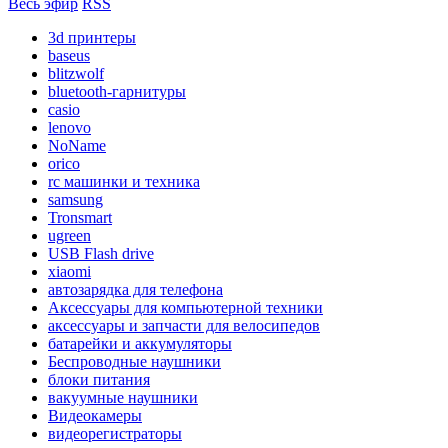
Весь эфир
RSS
3d принтеры
baseus
blitzwolf
bluetooth-гарнитуры
casio
lenovo
NoName
orico
rc машинки и техника
samsung
Tronsmart
ugreen
USB Flash drive
xiaomi
автозарядка для телефона
Аксессуары для компьютерной техники
аксессуары и запчасти для велосипедов
батарейки и аккумуляторы
Беспроводные наушники
блоки питания
вакуумные наушники
Видеокамеры
видеорегистраторы