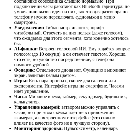
обстановке собеседника слышно нормально. При
подключении часы работают как Bluetooth-гарнитура: по
умолчанию вызов идет на них, так что для разговора по
телефону нужно переключать аудиовыход в меню
смартфона.
Уведомления:
Гибко настраиваются, шрифт
читабельный. Отвечать на них нельзя (даже голосом),
что ожидаемо для этого сегмента, хотя конечно хотелось
бы.
AI-фишки:
Встроен голосовой ИИ. Ему задаётся вопрос
голосом (до 10 секунд), а он отвечает текстом. Хорошо,
что есть, но удобство посредственное, с телефона
намного удобней.
Фонарик:
Отдельного диода нет. Функцию выполняет
экран, залитый белым цветом.
Игры:
Есть пара простых, скорее для галочки или
эксперимента. Интерфейс игры на смартфоне. Часами
идёт управление.
Часы:
Мировое время, таймер, секундомер, будильник,
калькулятор.
Управление камерой:
затвором можно управлять с
часов, но при этом съёмка идёт не в приложении
«камера», а в встроенном интерфейсе (что сильно
влияет на качество фото не в лучшую сторону).
Мониторинг здоровья:
Пульсоксиметр, календарь