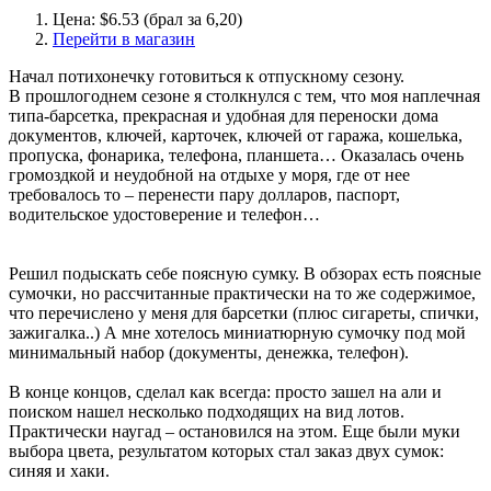
Цена: $6.53 (брал за 6,20)
Перейти в магазин
Начал потихонечку готовиться к отпускному сезону.
В прошлогоднем сезоне я столкнулся с тем, что моя наплечная
типа-барсетка, прекрасная и удобная для переноски дома
документов, ключей, карточек, ключей от гаража, кошелька,
пропуска, фонарика, телефона, планшета… Оказалась очень
громоздкой и неудобной на отдыхе у моря, где от нее
требовалось то – перенести пару долларов, паспорт,
водительское удостоверение и телефон…
Решил подыскать себе поясную сумку. В обзорах есть поясные
сумочки, но рассчитанные практически на то же содержимое,
что перечислено у меня для барсетки (плюс сигареты, спички,
зажигалка..) А мне хотелось миниатюрную сумочку под мой
минимальный набор (документы, денежка, телефон).
В конце концов, сделал как всегда: просто зашел на али и
поиском нашел несколько подходящих на вид лотов.
Практически наугад – остановился на этом. Еще были муки
выбора цвета, результатом которых стал заказ двух сумок:
синяя и хаки.