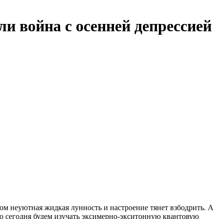
ли война с осенней депрессией
ном неуютная жидкая лунность и настроение тянет взбодрить. А
о сегодня будем изучать эксимерно-экситонную квантовую