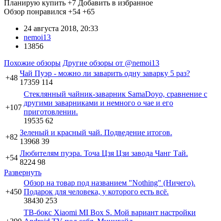
Планирую купить
+7
Добавить в избранное
Обзор понравился
+54
+65
24 августа 2018, 20:33
nemoi13
13856
Похожие обзоры
Другие обзоры от @nemoi13
Чай Пуэр - можно ли заварить одну заварку 5 раз?
+48
17359
114
Стеклянный чайник-заварник SamaDoyo, сравнение с
другими заварниками и немного о чае и его
+107
приготовлении.
19535
62
Зеленый и красный чай. Подведение итогов.
+82
13968
39
Любителям пуэра. Точа Цзя Цзи завода Чанг Тай.
+54
8224
98
Развернуть
Обзор на товар под названием "Nothing" (Ничего).
+450
Подарок для человека, у которого есть всё.
38430
253
ТВ-бокс Xiaomi MI Box S. Мой вариант настройки