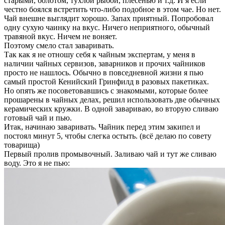
старыми, болотом, тухлой рыбой, плесенью и т.д. И я если
честно боялся встретить что-либо подобное в этом чае. Но нет.
Чай внешне выглядит хорошо. Запах приятный. Попробовал
одну сухую чаинку на вкус. Ничего неприятного, обычный
травяной вкус. Ничем не воняет.
Поэтому смело стал заваривать.
Так как я не отношу себя к чайным экспертам, у меня в
наличии чайных сервизов, заварников и прочих чайников
просто не нашлось. Обычно в повседневной жизни я пью
самый простой Кенийский Гринфилд в разовых пакетиках.
Но опять же посоветовавшись с знакомыми, которые более
прошарены в чайных делах, решил использовать две обычных
керамических кружки. В одной завариваю, во вторую сливаю
готовый чай и пью.
Итак, начинаю заваривать. Чайник перед этим закипел и
постоял минут 5, чтобы слегка остыть. (всё делаю по совету
товарища)
Первый пролив промывочный. Заливаю чай и тут же сливаю
воду. Это я не пью: