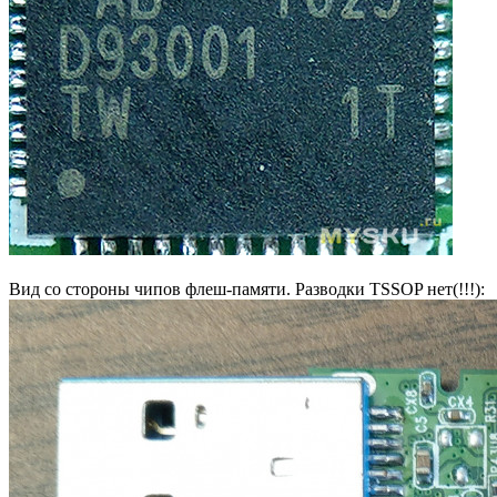
Вид со стороны чипов флеш-памяти. Разводки TSSOP нет(!!!):