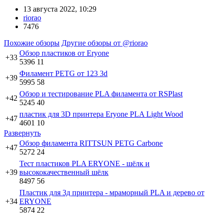
13 августа 2022, 10:29
riorao
7476
Похожие обзоры
Другие обзоры от @riorao
Обзор пластиков от Eryone
+33
5396
11
Филамент PETG от 123 3d
+39
5995
58
Обзор и тестирование PLA филамента от RSPlast
+42
5245
40
пластик для 3D принтера Eryone PLA Light Wood
+47
4601
10
Развернуть
Обзор филамента RITTSUN PETG Carbone
+47
5272
24
Тест пластиков PLA ERYONE - шёлк и
+39
высококачественный шёлк
8497
56
Пластик для 3д принтера - мраморный PLA и дерево от
+34
ERYONE
5874
22