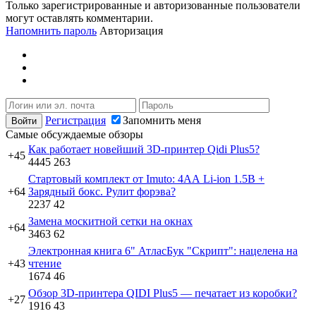
Только зарегистрированные и авторизованные пользователи
могут оставлять комментарии.
Напомнить пароль
Авторизация
Регистрация
Запомнить меня
Самые обсуждаемые обзоры
Как работает новейший 3D-принтер Qidi Plus5?
+45
4445
263
Стартовый комплект от Imuto: 4АА Li-ion 1.5В +
+64
Зарядный бокс. Рулит форэва?
2237
42
Замена москитной сетки на окнах
+64
3463
62
Электронная книга 6" АтласБук "Скрипт": нацелена на
+43
чтение
1674
46
Обзор 3D-принтера QIDI Plus5 — печатает из коробки?
+27
1916
43