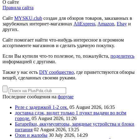
О сайте
Правила сайта
Сайт
MYSKU.club
cоздан для обзоров товаров, заказанных в
зарубежных интернет-магазинах
AliExpress
,
Amazon
,
Ebay
и
других.
Сайт помогает найти что-нибудь интересное в огромном
ассортименте магазинов и сделать удачную покупку.
Если Вы купили что-то полезное, то, пожалуйста,
поделитесь
информацией с другими.
Также у нас есть
DIY сообщество
, где приветствуются обзоры
вещей, сделанных своими руками.
Последние сообщения на
форуме
Реле с задержкой 1-2 сек.
05 August 2026, 16:35
доставка сдэк, видит только 1 пункт выдачи во всём
городе.
05 August 2026, 11:26
Батарейки, аккумуляторы, зарядные устройства и блоки
питания
02 August 2026, 13:25
Озон и жалобы
30 July 2026, 14:29