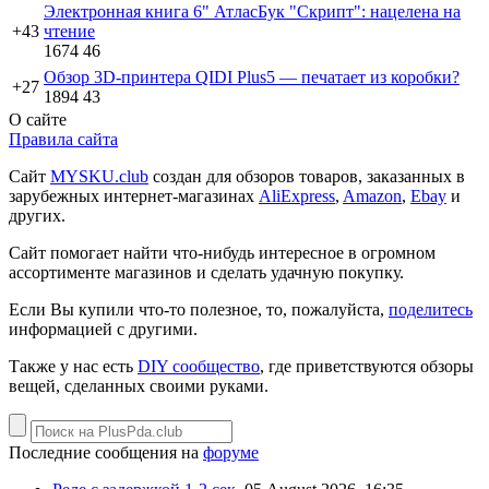
Электронная книга 6" АтласБук "Скрипт": нацелена на
+43
чтение
1674
46
Обзор 3D-принтера QIDI Plus5 — печатает из коробки?
+27
1894
43
О сайте
Правила сайта
Сайт
MYSKU.club
cоздан для обзоров товаров, заказанных в
зарубежных интернет-магазинах
AliExpress
,
Amazon
,
Ebay
и
других.
Сайт помогает найти что-нибудь интересное в огромном
ассортименте магазинов и сделать удачную покупку.
Если Вы купили что-то полезное, то, пожалуйста,
поделитесь
информацией с другими.
Также у нас есть
DIY сообщество
, где приветствуются обзоры
вещей, сделанных своими руками.
Последние сообщения на
форуме