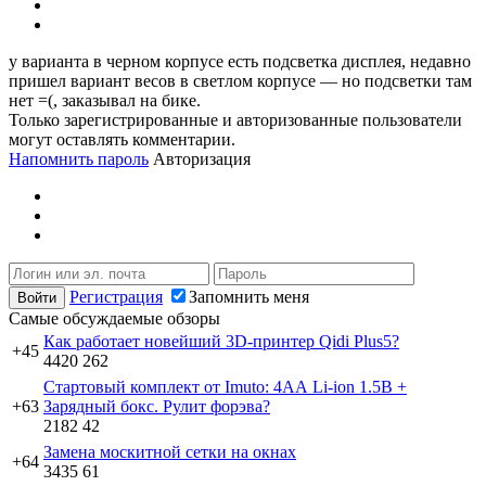
у варианта в черном корпусе есть подсветка дисплея, недавно
пришел вариант весов в светлом корпусе — но подсветки там
нет =(, заказывал на бике.
Только зарегистрированные и авторизованные пользователи
могут оставлять комментарии.
Напомнить пароль
Авторизация
Регистрация
Запомнить меня
Самые обсуждаемые обзоры
Как работает новейший 3D-принтер Qidi Plus5?
+45
4420
262
Стартовый комплект от Imuto: 4АА Li-ion 1.5В +
+63
Зарядный бокс. Рулит форэва?
2182
42
Замена москитной сетки на окнах
+64
3435
61