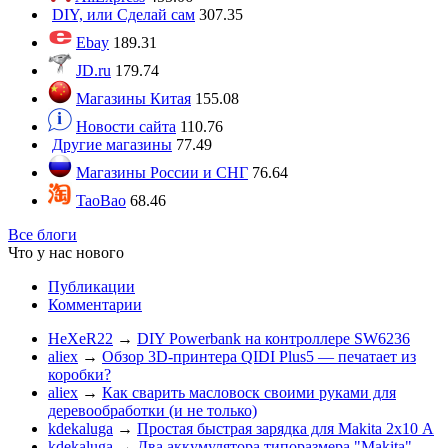
DIY, или Сделай сам
307.35
Ebay
189.31
JD.ru
179.74
Магазины Китая
155.08
Новости сайта
110.76
Другие магазины
77.49
Магазины России и СНГ
76.64
TaoBao
68.46
Все блоги
Что у нас нового
Публикации
Комментарии
HeXeR22
→
DIY Powerbank на контроллере SW6236
aliex
→
Обзор 3D-принтера QIDI Plus5 — печатает из
коробки?
aliex
→
Как сварить масловоск своими руками для
деревообработки (и не только)
kdekaluga
→
Простая быстрая зарядка для Makita 2х10 А
kdekaluga
→
Два аккумулятора типоразмера "Makita"