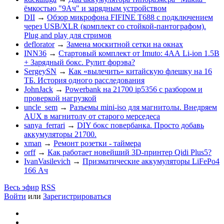
ёмкостью "9Ач" и зарядным устройством
DII
→
Обзор микрофона FIFINE T688 с подключением
через USB/XLR (комплект со стойкой-пантографом).
Plug and play для стримов
deflorator
→
Замена москитной сетки на окнах
INN36
→
Стартовый комплект от Imuto: 4АА Li-ion 1.5В
+ Зарядный бокс. Рулит форэва?
SergeySN
→
Как «вылечить» китайскую флешку на 16
ТБ. История одного расследования
JohnJack
→
Powerbank на 21700 ip5356 c разбором и
проверкой нагрузкой
uncle_sem
→
Разъемы mini-iso для магнитолы. Внедряем
AUX в магнитолу от старого мерседеса
sanya_ferrari
→
DIY бокс повербанка. Просто добавь
аккумуляторы 21700.
xman
→
Ремонт розетки - таймера
orff
→
Как работает новейший 3D-принтер Qidi Plus5?
IvanVasilevich
→
Призматические аккумуляторы LiFePo4
166 Ач
Весь эфир
RSS
Войти
или
Зарегистрироваться