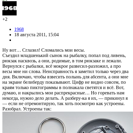
+2
1968
18 августа 2011, 15:04
Ну вот… Сглазил! Сломались мои весы.
Съездил младшенький сынок на рыбалку, попал под ливень,
рюкзак насквозь, а они, родимые, в том рюкзаке и лежали.
Вернулся с рыбалки, всё мокрое развесил-разложил, а про
весы мне ни слова. Неисправность я заметил только через два
дня. Включаю, чтобы взвесить полынь для абсента, а они мне
на экране белиберду показывают. Цифр не видно совсем, по
краям только пиктограммы в полнакала светятся и всё. Вот,
думаю, и накрылись мои распрекрасные… Но горевать нам
некогда, нужно дело делать. А разберу-ка я их, — прикинул я
— если не отремонтирую, так хоть посмотрю как устроены.
Разобрал. Устроены так: