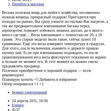
Перейти в магазин
Весьма полезная вещь для любого хозяйства, несомненно
нужная вещица, прекрасный подарок! Пригодится при
походах на рынки, Вы сразу узнаете на сколько Вас нагрели, а
так же предварительное взвешивание багажа перед
аэропортом, поможет избежать лишних доплат, да и много-
много где ещё… Весы взвешивают с точностью не 20, а 10
грамм. Это старые модели были такие, сейчас шлют 10
граммовые. Ещё эти весы измеряют температуру в градусах.
Для этого, после включения, нажмите и держите правую
кнопку unit. Если при взвешивании подождать, то после
уравновешивания веса весы фиксируют показания на экране
и больше не меняют его. В этот момент их можно смело
предъявлять продавцу.
Полезное приобретение и хороший подарок — всем
рекомендую!
Планирую купить
+5
Добавить в избранное
Обзор понравился
+1
+2
безмен электронный
24 апреля 2011, 16:56
Eremey
4137