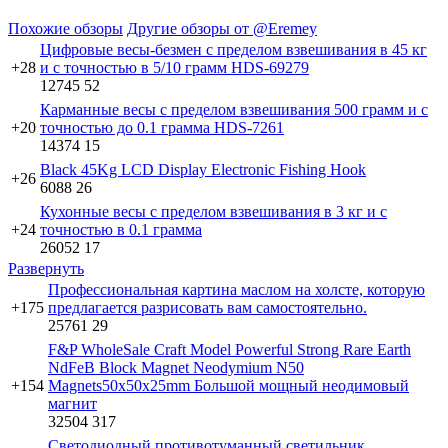
Похожие обзоры
Другие обзоры от @Eremey
Цифровые весы-безмен с пределом взвешивания в 45 кг
+28
и с точностью в 5/10 грамм HDS-69279
12745
52
Карманные весы с пределом взвешивания 500 грамм и с
+20
точностью до 0.1 грамма HDS-7261
14374
15
Black 45Kg LCD Display Electronic Fishing Hook
+26
6088
26
Кухонные весы с пределом взвешивания в 3 кг и с
+24
точностью в 0.1 грамма
26052
17
Развернуть
Профессиональная картина маслом на холсте, которую
+175
предлагается разрисовать вам самостоятельно.
25761
29
F&P WholeSale Craft Model Powerful Strong Rare Earth
NdFeB Block Magnet Neodymium N50
+154
Magnets50x50x25mm Большой мощный неодимовый
магнит
32504
317
Светодиодный противотуманный светильник