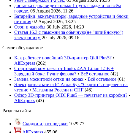
Реле с задержкой 1-2 сек.
05 August 2026, 16:35
доставка сдэк, видит только 1 пункт выдачи во всём
городе.
05 August 2026, 11:26
Батарейки, аккумуляторы, зарядные устройства и блоки
питания
02 August 2026, 13:25
Озон и жалобы
30 July 2026, 14:29
Статья 16.3 с таможни за обычную(не "шпиЁнскую")
электронику.
20 July 2026, 09:16
Самое обсуждаемое
Как работает новейший 3D-принтер Qidi Plus5?
•
AliExpress
(
262
)
Стартовый комплект от Imuto: 4АА Li-ion 1.5В +
Зарядный бокс. Рулит форэва?
•
Всё остальное
(
42
)
Замена москитной сетки на окнах
•
Всё остальное
(
61
)
Электронная книга 6" АтласБук "Скрипт": нацелена на
чтение
•
Магазины России и СНГ
(
46
)
Обзор 3D-принтера QIDI Plus5 — печатает из коробки?
•
AliExpress
(
43
)
Разделы сайта
Скидки и распродажи
1029.77
AliExpress
455.06