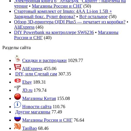
Электронная книга 6" АтласБук "Скрипт": нацелена на
чтение
•
Магазины России и СНГ
(
50
)
Стартовый комплект от Imuto: 4АА Li-ion 1.5В +
Зарядный бокс. Рулит форэва?
•
Всё остальное
(
58
)
Обзор 3D-принтера QIDI Plus5 — печатает из коробки?
•
AliExpress
(
46
)
DIY Powerbank на контроллере SW6236
•
Магазины
России и СНГ
(
40
)
Разделы сайта
Скидки и распродажи
1029.77
AliExpress
455.06
DIY, или Сделай сам
307.35
Ebay
189.31
JD.ru
179.74
Магазины Китая
155.08
Новости сайта
110.76
Другие магазины
77.49
Магазины России и СНГ
76.64
TaoBao
68.46