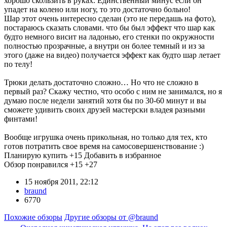
хорошо скользить в руках. Единственный минус если он
упадет на колено или ногу, то это достаточно больно!
Шар этот очень интересно сделан (это не передашь на фото),
постараюсь сказать словами. что бы был эффект что шар как
будто немного висит на ладонью, его стенки по окружности
полностью прозрачные, а внутри он более темный и из за
этого (даже на видео) получается эффект как будто шар летает
по телу!
Трюки делать достаточно сложно… Но что не сложно в
первый раз? Скажу честно, что особо с ним не занимался, но я
думаю после недели занятий хотя бы по 30-60 минут и вы
сможете удивить своих друзей мастерски владея разными
финтами!
Вообще игрушка очень прикольная, но только для тех, кто
готов потратить свое время на самосовершенствование :)
Планирую купить
+15
Добавить в избранное
Обзор понравился
+15
+27
15 ноября 2011, 22:12
braund
6770
Похожие обзоры
Другие обзоры от @braund