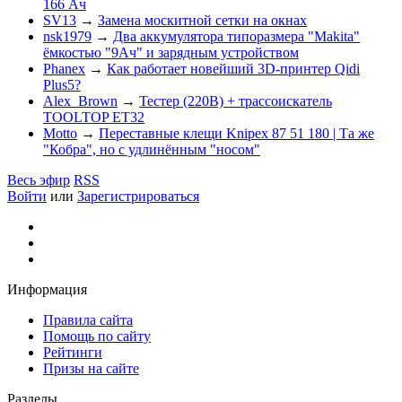
166 Ач
SV13
→
Замена москитной сетки на окнах
nsk1979
→
Два аккумулятора типоразмера "Makita"
ёмкостью "9Ач" и зарядным устройством
Phanex
→
Как работает новейший 3D-принтер Qidi
Plus5?
Alex_Brown
→
Тестер (220В) + трассоискатель
TOOLTOP ET32
Motto
→
Переставные клещи Knipex 87 51 180 | Та же
"Кобра", но с удлинённым "носом"
Весь эфир
RSS
Войти
или
Зарегистрироваться
Информация
Правила сайта
Помощь по сайту
Рейтинги
Призы на сайте
Разделы