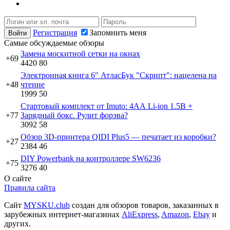
Регистрация
Запомнить меня
Самые обсуждаемые обзоры
Замена москитной сетки на окнах
+69
4420
80
Электронная книга 6" АтласБук "Скрипт": нацелена на
+48
чтение
1999
50
Стартовый комплект от Imuto: 4АА Li-ion 1.5В +
+77
Зарядный бокс. Рулит форэва?
3092
58
Обзор 3D-принтера QIDI Plus5 — печатает из коробки?
+27
2384
46
DIY Powerbank на контроллере SW6236
+75
3276
40
О сайте
Правила сайта
Сайт
MYSKU.club
cоздан для обзоров товаров, заказанных в
зарубежных интернет-магазинах
AliExpress
,
Amazon
,
Ebay
и
других.