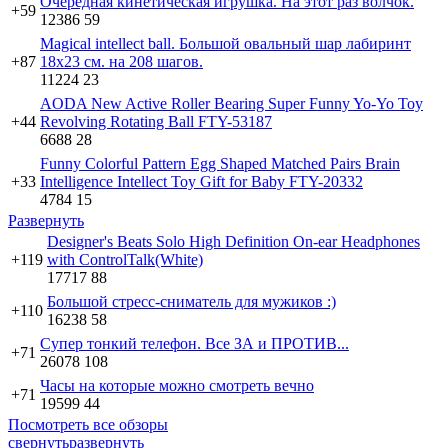
Очередная кинетическая игрушка. На этот раз волчок.
+59
12386
59
Мagical intellect ball. Большой овальный шар лабиринт
+87
18х23 см. на 208 шагов.
11224
23
AODA New Active Roller Bearing Super Funny Yo-Yo Toy
+44
Revolving Rotating Ball FTY-53187
6688
28
Funny Colorful Pattern Egg Shaped Matched Pairs Brain
+33
Intelligence Intellect Toy Gift for Baby FTY-20332
4784
15
Развернуть
Designer's Beats Solo High Definition On-ear Headphones
+119
with ControlTalk(White)
17717
88
Большой стресс-сниматель для мужиков :)
+110
16238
58
Супер тонкий телефон. Все ЗА и ПРОТИВ...
+71
26078
108
Часы на которые можно смотреть вечно
+71
19599
44
Посмотреть все обзоры
свернуть
развернуть