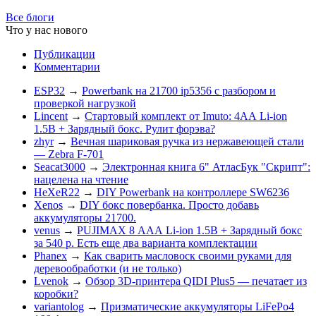
Все блоги
Что у нас нового
Публикации
Комментарии
ESP32
→
Powerbank на 21700 ip5356 c разбором и
проверкой нагрузкой
Lincent
→
Стартовый комплект от Imuto: 4АА Li-ion
1.5В + Зарядный бокс. Рулит форэва?
zhyr
→
Вечная шариковая ручка из нержавеющей стали
— Zebra F-701
Seacat3000
→
Электронная книга 6" АтласБук "Скрипт":
нацелена на чтение
HeXeR22
→
DIY Powerbank на контроллере SW6236
Xenos
→
DIY бокс повербанка. Просто добавь
аккумуляторы 21700.
venus
→
PUJIMAX 8 ААА Li-ion 1.5В + Зарядный бокс
за 540 р. Есть еще два варианта комплектации
Phanex
→
Как сварить масловоск своими руками для
деревообработки (и не только)
Lvenok
→
Обзор 3D-принтера QIDI Plus5 — печатает из
коробки?
variantolog
→
Призматические аккумуляторы LiFePo4