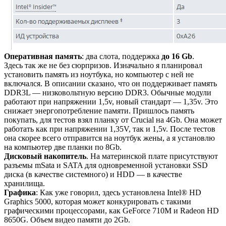
Оперативная память
: два слота, поддержка
до 16 Gb
.
Здесь так же не без сюрпризов. Изначально я планировал
установить память из ноутбука, но компьютер с ней не
включался. В описании сказано, что он поддерживает память
DDR3L — низковольтную версию DDR3. Обычные модули
работают при напряжении 1,5v, новый стандарт — 1,35v. Это
снижает энергопотребление памяти. Пришлось память
покупать, для тестов взял планку от Crucial на 4Gb. Она может
работать как при напряжении 1,35V, так и 1,5v. После тестов
она скорее всего отправится на ноутбук жены, а я установлю
на компьютер две планки по 8Gb.
Дисковый накопитель
. На материнской плате присутствуют
разъемы mSata и SATA для одновременной установки SSD
диска (в качестве системного) и HDD — в качестве
хранилища.
Графика
: Как уже говорил, здесь установлена Intel® HD
Graphics 5000, которая может конкурировать с такими
графическими процессорами, как GeForce 710M и Radeon HD
8650G. Объем видео памяти до 2Gb.