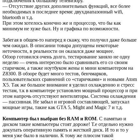
подключения к большому телевизору.
— Отсутствие других дополнительных функций, все более
необходимых в последнее время: двухдиапазонный wifi,
bluetooth и т.д.
При этом хотелось конечно же и процессор, что бы как
минимум не хуже был. Ну и графика по возможности.
Забегая в общем-то наперед я скажу, что получил даже больше
чем ожидал. В описании товара допущены некоторые
неточности, в реальности он оказался даже мощнее.
Обзор готовился очень долго, тестирование заняло не одну
неделю — очень интересно было сравнивать его со своим
старичком, а также ноутбуком жены и мини компьютером на
Z8300. В обзоре будет много тестов, бенчмарков,
пользовательских сравнений со «старичками» и новыми Atom
X5. Так же большое внимание я уделил охлаждению и стресс
тестам, т.к в компьютере установлен мощный процессор и при
этом напрочь отсутствуют вентиляторы. Система охлаждения
— пассивная. Не забыл и игровой составляющей, запускал
мощные игры, такие как GTA 5, Might and Magic 7 и т.д.
Компьютер был выбран без RAM и ROM
. С памятью и
диском такие компьютеры стоят дороже! Т.е отдельно нужно
докупать оперативную память и жесткий диск. И то и то у
меня уже было в наличии. К тому же плюсом такой