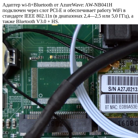
Адаптер wi-fi+Bluetooth от AzureWave: AW-NB041H
подключен через слот PCI-E и обеспечивает работу WiFi в
стандарте IEEE 802.11n (в диапазонах 2,4—2,5 или 5,0 ГГц), а
также Bluetooth V3.0 + HS.