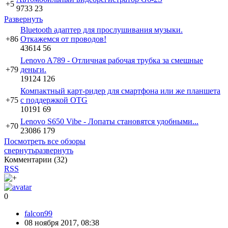
+5
9733
23
Развернуть
Bluetooth адаптер для прослушивания музыки.
+86
Откажемся от проводов!
43614
56
Lenovo A789 - Отличная рабочая трубка за смешные
+79
деньги.
19124
126
Компактный карт-ридер для смартфона или же планшета
+75
с поддержкой OTG
10191
69
Lenovo S650 Vibe - Лопаты становятся удобными...
+70
23086
179
Посмотреть все обзоры
свернуть
развернуть
Комментарии (
32
)
RSS
0
falcon99
08 ноября 2017, 08:38