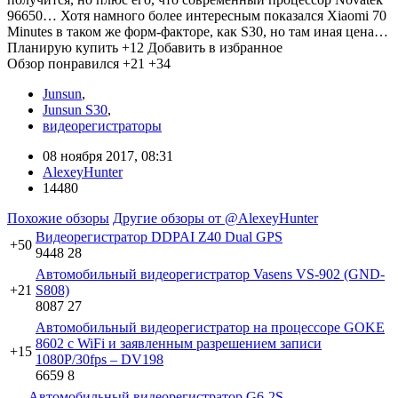
96650… Хотя намного более интересным показался Xiaomi 70
Minutes в таком же форм-факторе, как S30, но там иная цена…
Планирую купить
+12
Добавить в избранное
Обзор понравился
+21
+34
Junsun
,
Junsun S30
,
видеорегистраторы
08 ноября 2017, 08:31
AlexeyHunter
14480
Похожие обзоры
Другие обзоры от @AlexeyHunter
Видеорегистратор DDPAI Z40 Dual GPS
+50
9448
28
Автомобильный видеорегистратор Vasens VS-902 (GND-
+21
S808)
8087
27
Автомобильный видеорегистратор на процессоре GOKE
8602 c WiFi и заявленным разрешением записи
+15
1080P/30fps – DV198
6659
8
Автомобильный видеорегистратор G6-2S