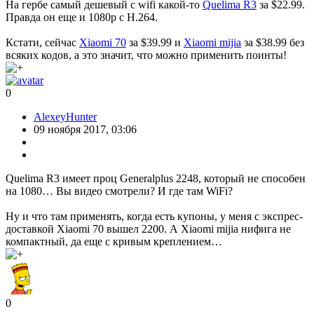
На гербе самый дешевый с wifi какой-то
Quelima R3
за $22.99.
Правда он еще и 1080p c H.264.
Кстати, сейчас
Xiaomi 70
за $39.99 и
Xiaomi mijia
за $38.99 без
всяких кодов, а это значит, что можно применить поинты!
0
AlexeyHunter
09 ноября 2017, 03:06
Quelima R3 имеет проц Generalplus 2248, который не способен
на 1080… Вы видео смотрели? И где там WiFi?
Ну и что там применять, когда есть купоны, у меня с экспрес-
доставкой Xiaomi 70 вышел 2200. А Xiaomi mijia нифига не
компактный, да еще с кривым креплением…
0