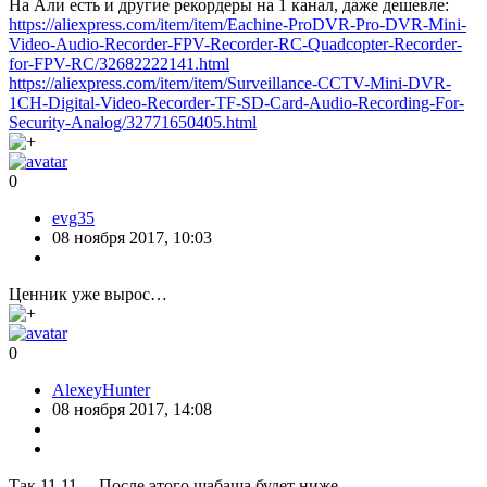
На Али есть и другие рекордеры на 1 канал, даже дешевле:
https://aliexpress.com/item/item/Eachine-ProDVR-Pro-DVR-Mini-
Video-Audio-Recorder-FPV-Recorder-RC-Quadcopter-Recorder-
for-FPV-RC/32682222141.html
https://aliexpress.com/item/item/Surveillance-CCTV-Mini-DVR-
1CH-Digital-Video-Recorder-TF-SD-Card-Audio-Recording-For-
Security-Analog/32771650405.html
0
evg35
08 ноября 2017, 10:03
Ценник уже вырос…
0
AlexeyHunter
08 ноября 2017, 14:08
Так 11.11… После этого шабаша будет ниже.