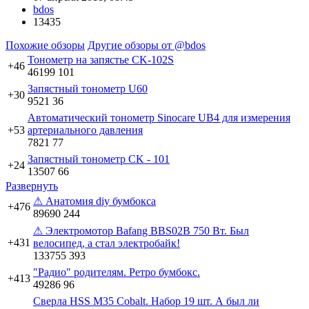
bdos
13435
Похожие обзоры
Другие обзоры от @bdos
Тонометр на запястье CK-102S
+46
46199
101
Запястный тонометр U60
+30
9521
36
Автоматический тонометр Sinocare UB4 для измерения
+53
артериального давления
7821
77
Запястный тонометр CK - 101
+24
13507
66
Развернуть
⚠ Анатомия diy бумбокса
+476
89690
244
⚠ Электромотор Bafang BBS02B 750 Вт. Был
+431
велосипед, а стал электробайк!
133755
393
"Радио" родителям. Ретро бумбокс.
+413
49286
96
Сверла HSS M35 Cobalt. Набор 19 шт. А был ли