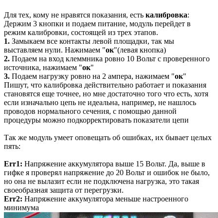
Для тех, кому не нравятся показания, есть
калибровка
:
Держим 3 кнопки и подаем питание, модуль перейдет в
режим калибровки, состоящей из трех этапов.
1.
Замыкаем все контакты левой площадки, так мы
выставляем нули. Нажимаем "
ок
"(левая кнопка)
2.
Подаем на вход клеммника ровно 10 Вольт с проверенного
источника, нажимаем "
ок
"
3.
Подаем нагрузку ровно на 2 ампера, нажимаем "
ок
"
Пишут, что калибровка действительно работает и показания
становятся еще точнее, но мне достаточно того что есть, хотя
если изначально цепь не идеальна, например, не нашлось
проводов нормального сечения, с помощью данной
процедуры можно подкорректировать показатели цепи
Так же модуль умеет оповещать об ошибках, их бывает целых
пять:
Err1:
Напряжение аккумулятора выше 15 Вольт. Да, выше в
гифке я проверял напряжение до 20 Вольт и ошибок не было,
но она не вылазит если не подключена нагрузка, это такая
своеобразная защита от перегрузки.
Err2:
Напряжение аккумулятора меньше настроенного
минимума