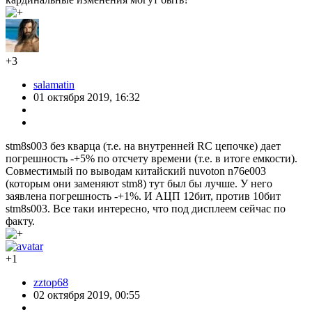
+3
salamatin
01 октября 2019, 16:32
stm8s003 без кварца (т.е. на внутренней RC цепочке) дает
погрешность -+5% по отсчету времени (т.е. в итоге емкости).
Совместимый по выводам китайский nuvoton n76e003
(которым они заменяют stm8) тут был бы лучше. У него
заявлена погрешность -+1%. И АЦП 12бит, против 10бит
stm8s003. Все таки интересно, что под дисплеем сейчас по
факту.
+1
zztop68
02 октября 2019, 00:55