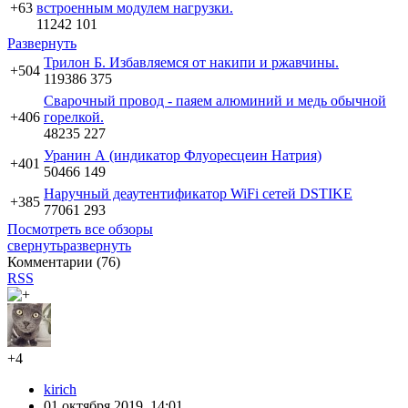
+63
встроенным модулем нагрузки.
11242
101
Развернуть
Трилон Б. Избавляемся от накипи и ржавчины.
+504
119386
375
Сварочный провод - паяем алюминий и медь обычной
+406
горелкой.
48235
227
Уранин А (индикатор Флуоресцеин Натрия)
+401
50466
149
Наручный деаутентификатор WiFi сетей DSTIKE
+385
77061
293
Посмотреть все обзоры
свернуть
развернуть
Комментарии (
76
)
RSS
+4
kirich
01 октября 2019, 14:01