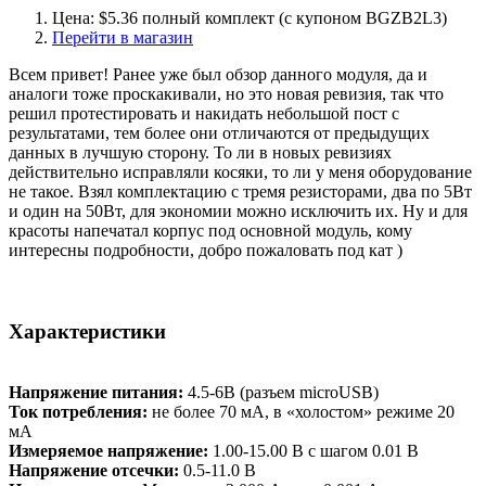
Цена: $5.36 полный комплект (с купоном BGZB2L3)
Перейти в магазин
Всем привет! Ранее уже был обзор данного модуля, да и
аналоги тоже проскакивали, но это новая ревизия, так что
решил протестировать и накидать небольшой пост с
результатами, тем более они отличаются от предыдущих
данных в лучшую сторону. То ли в новых ревизиях
действительно исправляли косяки, то ли у меня оборудование
не такое. Взял комплектацию с тремя резисторами, два по 5Вт
и один на 50Вт, для экономии можно исключить их. Ну и для
красоты напечатал корпус под основной модуль, кому
интересны подробности, добро пожаловать под кат )
Характеристики
Напряжение питания:
4.5-6В (разъем microUSB)
Ток потребления:
не более 70 мА, в «холостом» режиме 20
мА
Измеряемое напряжение:
1.00-15.00 В с шагом 0.01 В
Напряжение отсечки:
0.5-11.0 В