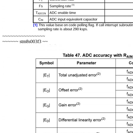
~~~~~~~~~~~~~~~~
~~~~~~ stm8s003f3 ~~