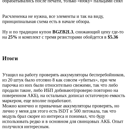
обрабатывались после печати, только «юбку» пальцами снял
Расчлененка не нужна, все элементы и так на виду,
принципиальная схема есть в начале обзора.
Ну и по традиции купон
BGZB2L3
, снижающий цену где-то
на
25%
и комплект с тремя резисторами обойдется в
$5.36
Итоги
Утащил на работу проверять аккумуляторы бесперебойников,
из 20 штук было отсеяно 8 как совсем «убитых», при чем
парочка из них были относительно свежими, так что либо
продали такие, либо ИБП добивают(проверю повторно на
поверенном АКБ), на остальных дописал остаточную емкость
маркером, еще вполне поработают.
Можно конечно и привычные аккумуляторы проверять, но
лично у меня для этого есть ISDT и 500 литокала, так что
модуль брал скорее из интереса и понимал, что буду
использовать редко и в основном для свинцовых АКБ. Опыт
получился интересным.