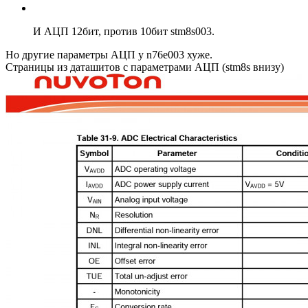
И АЦП 12бит, против 10бит stm8s003.
Но другие параметры АЦП у n76e003 хуже.
Страницы из даташитов с параметрами АЦП (stm8s внизу)