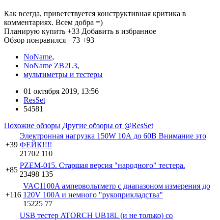
Как всегда, приветствуется конструктивная критика в
комментариях. Всем добра =)
Планирую купить
+33
Добавить в избранное
Обзор понравился
+73
+93
NoName
,
NoName ZB2L3
,
мультиметры и тестеры
01 октября 2019, 13:56
ResSet
54581
Похожие обзоры
Другие обзоры от @ResSet
Электронная нагрузка 150W 10А до 60В Внимание это
+39
ФЕЙК!!!!
21702
110
PZEM-015. Старшая версия "народного" тестера.
+85
23498
135
VAC1100A ампервольтметр с диапазоном измерения до
+116
120V 100A и немного "рукоприкладства"
15225
77
USB тестер ATORCH UB18L (и не только) со