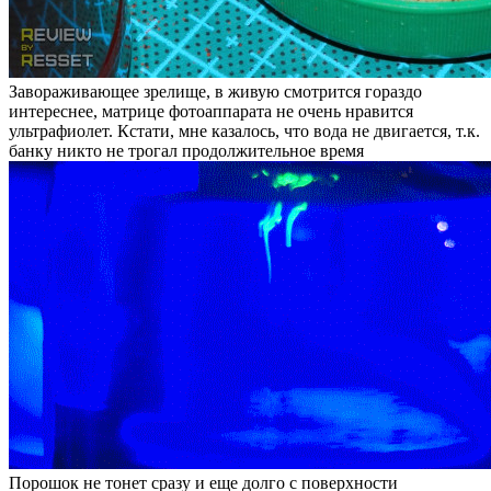
Завораживающее зрелище, в живую смотрится гораздо
интереснее, матрице фотоаппарата не очень нравится
ультрафиолет. Кстати, мне казалось, что вода не двигается, т.к.
банку никто не трогал продолжительное время
Порошок не тонет сразу и еще долго с поверхности