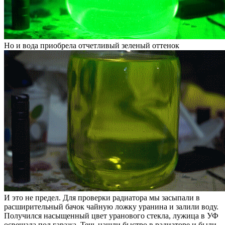
Но и вода приобрела отчетливый зеленый оттенок
И это не предел. Для проверки радиатора мы засыпали в
расширительный бачок чайную ложку уранина и залили воду.
Получился насыщенный цвет уранового стекла, лужица в УФ
освещала пол гаража. Течь нашли быстро в радиаторе и были