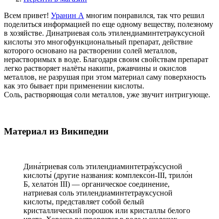
Всем привет!
Уранин А
многим понравился, так что решил
поделиться информацией по еще одному веществу, полезному
в хозяйстве. Динатриевая соль этилендиаминтетрауксусной
кислоты это многофункциональный препарат, действие
которого основано на растворении солей металлов,
нерастворимых в воде. Благодаря своим свойствам препарат
легко растворяет налёты накипи, ржавчины и окислов
металлов, не разрушая при этом материал саму поверхность
как это бывает при применении кислоты.
Соль, растворяющая соли металлов, уже звучит интригующе.
Материал из Википедии
Дина́триевая соль этилендиаминтетрау́ксусной
кислоты́ (другие названия: комплексо́н-III, трило́н
Б, хелато́н III) — органическое соединение,
натриевая соль этилендиаминтетрауксусной
кислоты, представляет собой белый
кристаллический порошок или кристаллы белого