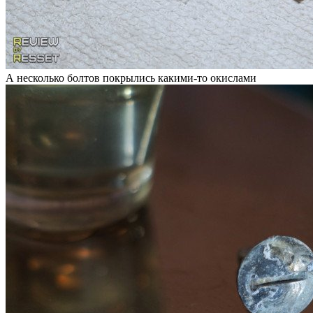
А несколько болтов покрылись какими-то окислами