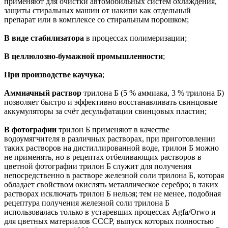
применяют для очистки автомобильных систем охлаждения,
защиты стиральных машин от накипи как отдельный
препарат или в комплексе со стиральным порошком;
В виде стабилизатора
в процессах полимеризации;
В целлюлозно-бумажной промышленности
;
При производстве каучука
;
Аммиачный раствор
трилона Б (5 % аммиака, 3 % трилона Б)
позволяет быстро и эффективно восстанавливать свинцовые
аккумуляторы за счёт десульфатации свинцовых пластин;
В фотографии
трилон Б применяют в качестве
водоумягчителя в различных растворах, при приготовлении
таких растворов на дистиллированной воде, трилон Б можно
не применять, но в рецептах отбеливающих растворов в
цветной фотографии трилон Б служит для получения
непосредственно в растворе железной соли трилона Б, которая
обладает свойством окислять металлическое серебро; в таких
растворах исключать трилон Б нельзя; тем не менее, подобная
рецептура получения железной соли трилона Б
использовалась только в устаревших процессах Agfa/Orwo и
для цветных материалов СССР, выпуск которых полностью