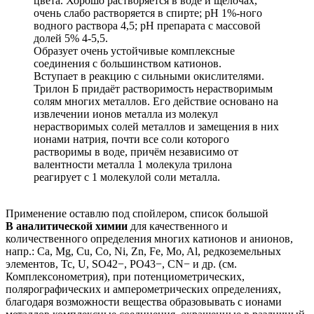
цвета. Хорошо растворяется в воде и щелочах,
очень слабо растворяется в спирте; рН 1%-ного
водного раствора 4,5; рН препарата с массовой
долей 5% 4-5,5.
Образует очень устойчивые комплексные
соединения с большинством катионов.
Вступает в реакцию с сильными окислителями.
Трилон Б придаёт растворимость нерастворимым
солям многих металлов. Его действие основано на
извлечении ионов металла из молекул
нерастворимых солей металлов и замещения в них
ионами натрия, почти все соли которого
растворимы в воде, причём независимо от
валентности металла 1 молекула трилона
реагирует с 1 молекулой соли металла.
Применение оставлю под спойлером, список большой
В аналитической химии
для качественного и
количественного определения многих катионов и анионов,
напр.: Ca, Mg, Cu, Со, Ni, Zn, Fe, Mo, Al, редкоземельных
элементов, Tc, U, SO42−, PO43−, CN− и др. (см.
Комплексонометрия), при потенциометрических,
полярографических и амперометрических определениях,
благодаря возможности вещества образовывать с ионами